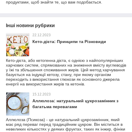
продуктами, щоб знайти те, що вам подобається.
Інші новини рубрики
22.12.2023
Кето-дієта: Принципи та Різновиди
Кето-дієта, або кетогенна дієта, є однією з найпопулярніших
харчових систем, спрямованих на зниження вмісту вуглеводів
у їжі та збільшення споживання жирів. Цей метод харчування
базується на індукції кетозу, стану, при якому організм
переходить з використання глюкози як основного джерела
енергії на використання жирів та кетонів.
15.12.2023
Аллюлоза: натуральний цукрозамінник з
багатьма перевагами
Аллюлоза (Псикоза) - це натуральний цукрозамінник, який
має ряд переваг перед традиційним цукром. Він міститься в
невеликих кількостях у деяких фруктах, таких як інжир, фініки