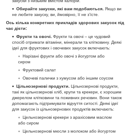
закуски з низьким вмістом калорій.
Обирайте закуски, які вам подобаються.
Якщо ви
не любите закуску, ви, ймовірно, її не з’їсте.
Ось кілька конкретних прикладів здорових закусок під
час дієти:
Фрукти та овочі.
Фрукти та овочі – це чудовий
спосіб отримати вітаміни, мінерали та клітковину. Деякі
ідеї для фруктових і овочевих закусок включають:
Нарізані фрукти або овочі з йогуртом або
сиром
Фруктовий салат
Овочеві палички з хумусом або іншим соусом
Цільнозернові продукти.
Цільнозернові продукти,
такі як цільнозернові хліб, крупи та крекери, є хорошим
джерелом клітковини та поживних речовин. Вони також
допомагають підтримувати відчуття ситості. Деякі ідеї
для закусок із цільнозернових продуктів включають:
Цельнозернові крекери з арахісовим маслом
або сиром
Цельнозернові мюсли з молоком або йогуртом