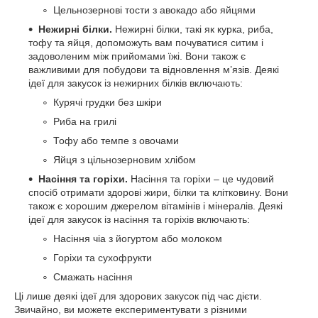
Цельнозернові тости з авокадо або яйцями
Нежирні білки.
Нежирні білки, такі як курка, риба,
тофу та яйця, допоможуть вам почуватися ситим і
задоволеним між прийомами їжі. Вони також є
важливими для побудови та відновлення м’язів. Деякі
ідеї для закусок із нежирних білків включають:
Курячі грудки без шкіри
Риба на грилі
Тофу або темпе з овочами
Яйця з цільнозерновим хлібом
Насіння та горіхи.
Насіння та горіхи – це чудовий
спосіб отримати здорові жири, білки та клітковину. Вони
також є хорошим джерелом вітамінів і мінералів. Деякі
ідеї для закусок із насіння та горіхів включають:
Насіння чіа з йогуртом або молоком
Горіхи та сухофрукти
Смажать насіння
Ці лише деякі ідеї для здорових закусок під час дієти.
Звичайно, ви можете експериментувати з різними