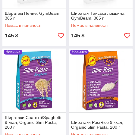
Ширатакі Пенне, GymBeam,
Ширатакі Тайська локшина,
385 г
GymBeam, 385 г
Немає в наявності
Немає в наявності
145
145
₴
₴
Новинка
Новинка
Ширатаки Спагетті/Spaghetti
9 ккал, Organic Slim Pasta,
Ширатаки Рис/Rice 9 ккал,
200 г
Organic Slim Pasta, 200 г
Немає в наявності
Немає в наявності