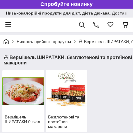
Спробуйте новинку
Низькокалорійні продукти для дієт, дієта дюкана. Доставка п
Низкокалорийные продукты
🍜 Вермішель ШИРАТАКИ, бе
🍜 Вермішель ШИРАТАКИ, безглютенові та протеїнові
макарони
Вермішель
Безглютенові та
ШИРАТАКИ 0 ккал
протеїнові
макарони