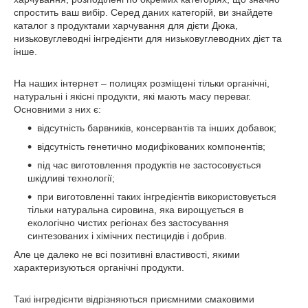
спростить ваш вибір. Серед даних категорій, ви знайдете
каталог з продуктами харчування для дієти Дюка,
низьковуглеводні інгредієнти для низьковуглеводних дієт та
інше.
На наших інтернет – полицях розміщені тільки органічні,
натуральні і якісні продукти, які мають масу переваг.
Основними з них є:
відсутність барвників, консервантів та інших добавок;
відсутність генетично модифікованих компонентів;
під час виготовлення продуктів не застосовується
шкідливі технології;
при виготовленні таких інгредієнтів використовується
тільки натуральна сировина, яка вирощується в
екологічно чистих регіонах без застосування
синтезованих і хімічних пестицидів і добрив.
Але це далеко не всі позитивні властивості, якими
характеризуються органічні продукти.
Такі інгредієнти відрізняються приємними смаковими