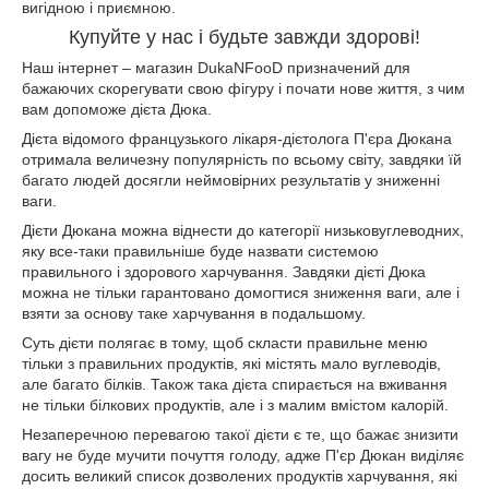
вигідною і приємною.
Купуйте у нас і будьте завжди здорові!
Наш інтернет – магазин
DukaNFooD
призначений для
бажаючих скорегувати свою фігуру і почати нове життя, з чим
вам допоможе дієта Дюка.
Дієта відомого французького лікаря-дієтолога П'єра Дюкана
отримала величезну популярність по всьому світу, завдяки їй
багато людей досягли неймовірних результатів у зниженні
ваги.
Дієти Дюкана можна віднести до категорії низьковуглеводних,
яку все-таки правильніше буде назвати системою
правильного і здорового харчування. Завдяки дієті Дюка
можна не тільки гарантовано домогтися зниження ваги, але і
взяти за основу таке харчування в подальшому.
Суть дієти полягає в тому, щоб скласти правильне меню
тільки з правильних продуктів, які містять мало вуглеводів,
але багато білків. Також така дієта спирається на вживання
не тільки білкових продуктів, але і з малим вмістом калорій.
Незаперечною перевагою такої дієти є те, що бажає знизити
вагу не буде мучити почуття голоду, адже П'єр Дюкан виділяє
досить великий список дозволених продуктів харчування, які