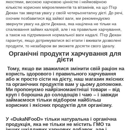
якостями, високою харчовою цінністю і неймовірною
кількістю корисних мікроелементів та вітамінів, на що П'єр
Дюкан так звертав увагу у своїй чотирьохетапну дієті. До речі,
охочим позбавитися від зайвої ваги, ми рекомендуємо
звернути увагу на дієти Дюкана, яка націлена не тільки на
спалювання зайвих калорій, але і на правильне харчування,
а також на підтримання нормальної ваги надалі. П'єр Дюкан
гарантує, якщо дотримуватися всі етапи і вживати дозволені
продукти, то незабаром ви зможете досягти свого ідеалу.
Органічні продукти харчування для
дієти
Тому, якщо ви зважилися змінити свій раціон на
користь здорового і правильного харчування
або ж просто сісти на дієту, наш магазин якісних
та органічних продуктів вам у цьому допоможе.
Ми пропонуємо найрізноманітніші товари – від
круп і борошна до солодощів і чаю – і завжди
займаємося тільки відбором найбільш
корисних і якісних продуктів для організму.
У «DukaNFooD» тільки натуральна і органічна
продукція, яка не тільки не містить ГМО та
інших шкідливих харчових добавок, але і