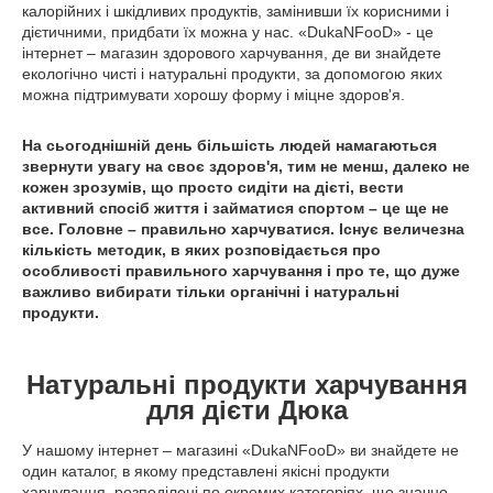
калорійних і шкідливих продуктів, замінивши їх корисними і
дієтичними, придбати їх можна у нас. «DukaNFooD» - це
інтернет – магазин здорового харчування, де ви знайдете
екологічно чисті і натуральні продукти, за допомогою яких
можна підтримувати хорошу форму і міцне здоров'я.
На сьогоднішній день більшість людей намагаються
звернути увагу на своє здоров'я, тим не менш, далеко не
кожен зрозумів, що просто сидіти на дієті, вести
активний спосіб життя і займатися спортом – це ще не
все. Головне – правильно харчуватися. Існує величезна
кількість методик, в яких розповідається про
особливості правильного харчування і про те, що дуже
важливо вибирати тільки органічні і натуральні
продукти.
Натуральні продукти харчування
для дієти Дюка
У нашому інтернет – магазині «DukaNFooD» ви знайдете не
один каталог, в якому представлені якісні продукти
харчування, розподілені по окремих категоріях, що значно