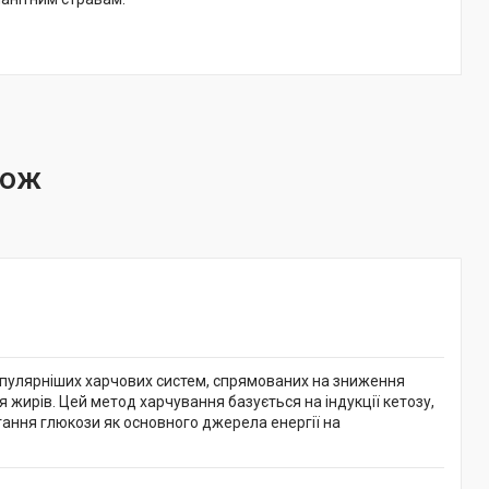
йпопулярніших харчових систем, спрямованих на зниження
я жирів. Цей метод харчування базується на індукції кетозу,
тання глюкози як основного джерела енергії на