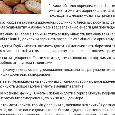
Високий вміст корисних жирів: Горіх
омега-3 та омега-6 жирні кислоти. Ці
покращити функцію мозку, підтримуват
лка: Горіхи є важливим джерелом рослинного білка, що робить їх іде
рияє будівництву м'язової маси і забезпеченню енергії для повсякд
ітамінів і мінералів: Горіхи містять велику кількість вітамінів та мін
алій та інші. Ці речовини сприяють загальному зміцненню організму
данти: Горіхи містять антиоксиданти, які допомагають боротися з
я окисненню клітин і зменшення ризику захворювань, зокрема раку
ня пищеварення: Горіхи містять дієтичні волокна, які підтримуют
роблем зі шлунком та кишками.
я ризику захворювань: Дослідження показали, що регулярне вжива
 інших хронічних захворювань.
 ваги: Незважаючи на високий вміст калорій у горіхах, дослідженн
насичують довше і допомагають зменшити апетит.
а мозкової функції: Омега-3 жирні кислоти з горіхів можуть покра
неративних захворювань, таких як Альцгеймера.
отримати користь горіхів у повній мірі, важливо включити їх у різн
рцій, оскільки вони є досить калорійними. Щоденний вживаний не
рчування, підтримуючи загальне здоров'я та додаючи смаку різном