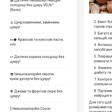
🧁 Дієтичні і низьковуглеводні
солодощі без цукру VELN™
(Велн)
Вміст бі
🍙 Цукрозамінники, замінники
горіхів сп
цукру!
Багато в
кальцій, к
🥜🥥 Арахісові та кокосові пасти,
олії
Антиокси
запобіганн
Покращен
🍬 Дієтичні корисні солодощі без
уникнути п
цукру!
Зниженн
діабету та
🧁 Низькокалорійні сиропи,
крем-десерти без цукру!
Контроль
оскільки 
Підтримк
🍓 Джеми та фруктові пюре без
нейродеге
цукру!
Для того щоб 
розмірами по
🍾 Низькокалорійні Соуси,
здорового ха