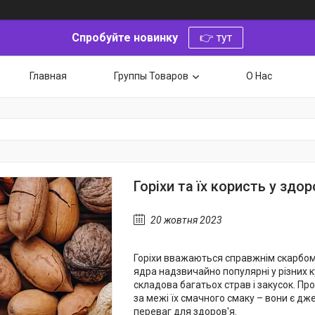
Спробуйте новинку
👉 тут
Главная
Группы Товаров
О Нас
Горіхи та їх користь у здо
20 жовтня 2023
Горіхи вважаються справжнім скарбом 
ядра надзвичайно популярні у різних ку
складова багатьох страв і закусок. Пр
за межі їх смачного смаку – вони є д
переваг для здоров'я.