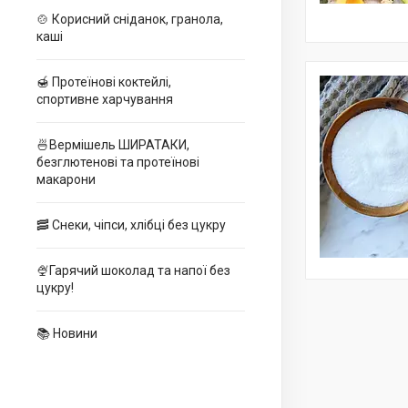
🍲 Корисний сніданок, гранола,
каші
🍯 Протеїнові коктейлі,
спортивне харчування
🍜Вермішель ШИРАТАКИ,
безглютенові та протеїнові
макарони
🥓 Снеки, чіпси, хлібці без цукру
🍨Гарячий шоколад та напої без
цукру!
📚 Новини