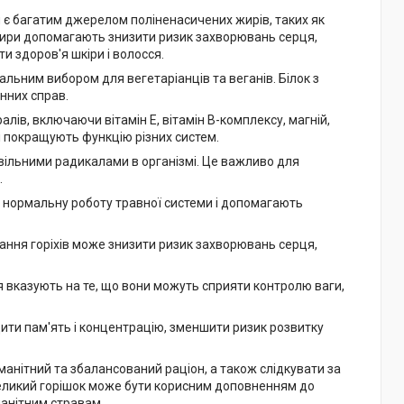
и є багатим джерелом поліненасичених жирів, таких як
 жири допомагають знизити ризик захворювань серця,
и здоров'я шкіри і волосся.
альним вибором для вегетаріанців та веганів. Білок з
енних справ.
ералів, включаючи вітамін Е, вітамін В-комплексу, магній,
 і покращують функцію різних систем.
 вільними радикалами в організмі. Це важливо для
.
ь нормальну роботу травної системи і допомагають
ння горіхів може знизити ризик захворювань серця,
я вказують на те, що вони можуть сприяти контролю ваги,
щити пам'ять і концентрацію, зменшити ризик розвитку
оманітний та збалансований раціон, а також слідкувати за
великий горішок може бути корисним доповненням до
анітним стравам.