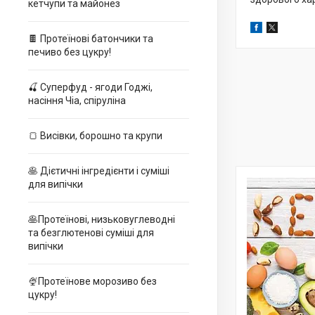
кетчупи та майонез
🍫 Протеїнові батончики та
печиво без цукру!
🍒 Суперфуд - ягоди Годжі,
насіння Чіа, спіруліна
🍞 Висівки, борошно та крупи
🥞 Дієтичні інгредієнти і суміші
для випічки
🥞Протеїнові, низьковуглеводні
та безглютенові суміші для
випічки
🍨Протеїнове морозиво без
цукру!