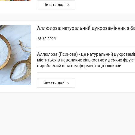
Аллюлоза: натуральний цукрозамінник з б
15.12.2023
Аллюлоза (Псикоза) - це натуральний цукрозамі
міститься в невеликих кількостях у деяких фрукт
вироблений шляхом ферментації глюкози.