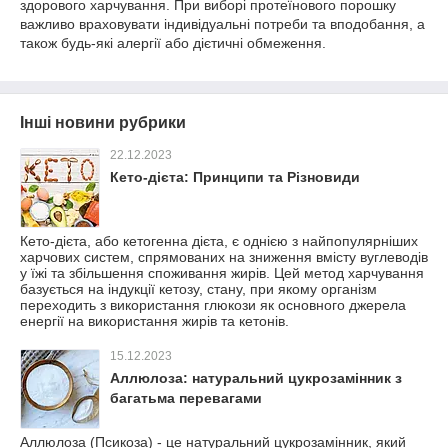
здорового харчування. При виборі протеїнового порошку
важливо враховувати індивідуальні потреби та вподобання, а
також будь-які алергії або дієтичні обмеження.
Інші новини рубрики
22.12.2023
Кето-дієта: Принципи та Різновиди
Кето-дієта, або кетогенна дієта, є однією з найпопулярніших
харчових систем, спрямованих на зниження вмісту вуглеводів
у їжі та збільшення споживання жирів. Цей метод харчування
базується на індукції кетозу, стану, при якому організм
переходить з використання глюкози як основного джерела
енергії на використання жирів та кетонів.
15.12.2023
Аллюлоза: натуральний цукрозамінник з
багатьма перевагами
Аллюлоза (Псикоза) - це натуральний цукрозамінник, який