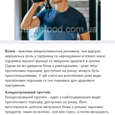
Білок
- важлива макроелементна речовина, яка відіграє
вирішальну роль у підтримці та нарощуванні м'язової маси,
підтримці імунної функції та зміцненні здоров'я в цілому.
Однак не всі джерела білка є рівноцінними, і різні типи
протеїнових порошків, доступних на ринку, можуть бути
приголомшливими. У цій статті ми розглянемо різні види
протеїнових порошків та їхні переваги для здорового
харчування.
Концентрований протеїн
Концентрований протеїн - один з найпоширеніших видів
протеїнового порошку, доступних на ринку. Його
виготовляють шляхом вилучення білка з цільних харчових
продуктів, таких як молоко, соя або горох, а потім висушують