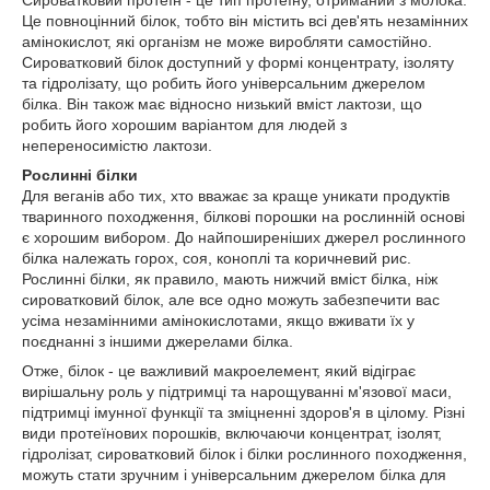
Сироватковий протеїн - це тип протеїну, отриманий з молока.
Це повноцінний білок, тобто він містить всі дев'ять незамінних
амінокислот, які організм не може виробляти самостійно.
Сироватковий білок доступний у формі концентрату, ізоляту
та гідролізату, що робить його універсальним джерелом
білка. Він також має відносно низький вміст лактози, що
робить його хорошим варіантом для людей з
непереносимістю лактози.
Рослинні білки
Для веганів або тих, хто вважає за краще уникати продуктів
тваринного походження, білкові порошки на рослинній основі
є хорошим вибором. До найпоширеніших джерел рослинного
білка належать горох, соя, коноплі та коричневий рис.
Рослинні білки, як правило, мають нижчий вміст білка, ніж
сироватковий білок, але все одно можуть забезпечити вас
усіма незамінними амінокислотами, якщо вживати їх у
поєднанні з іншими джерелами білка.
Отже, білок - це важливий макроелемент, який відіграє
вирішальну роль у підтримці та нарощуванні м'язової маси,
підтримці імунної функції та зміцненні здоров'я в цілому. Різні
види протеїнових порошків, включаючи концентрат, ізолят,
гідролізат, сироватковий білок і білки рослинного походження,
можуть стати зручним і універсальним джерелом білка для