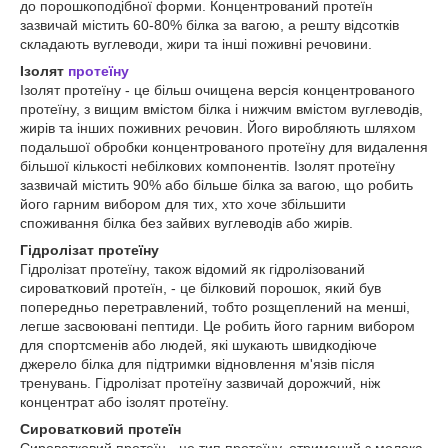
до порошкоподібної форми. Концентрований протеїн
зазвичай містить 60-80% білка за вагою, а решту відсотків
складають вуглеводи, жири та інші поживні речовини.
Ізолят
протеїну
Ізолят протеїну - це більш очищена версія концентрованого
протеїну, з вищим вмістом білка і нижчим вмістом вуглеводів,
жирів та інших поживних речовин. Його виробляють шляхом
подальшої обробки концентрованого протеїну для видалення
більшої кількості небілкових компонентів. Ізолят протеїну
зазвичай містить 90% або більше білка за вагою, що робить
його гарним вибором для тих, хто хоче збільшити
споживання білка без зайвих вуглеводів або жирів.
Гідролізат протеїну
Гідролізат протеїну, також відомий як гідролізований
сироватковий протеїн, - це білковий порошок, який був
попередньо перетравлений, тобто розщеплений на менші,
легше засвоювані пептиди. Це робить його гарним вибором
для спортсменів або людей, які шукають швидкодіюче
джерело білка для підтримки відновлення м'язів після
тренувань. Гідролізат протеїну зазвичай дорожчий, ніж
концентрат або ізолят протеїну.
Сироватковий протеїн