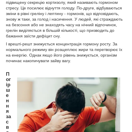
підвищену секрецію кортизолу, який називають гормоном
стресу. Це посилює відчуття голоду. По-друге, відбуваються
зміни в рівні греліну і лептину - гормонів, що відповідають,
знову ж таки, за голод і насичення. У людей, які страждають
на безсоння або не знаходять часу на нічний відпочинок,
грелін виділяється в більшій кількості, що призводить до
бажання заїсти дефіцит сну.
І врешті-решт знижується концентрація гормону росту. За
нормального режиму він розщеплює жири та перетворює їх
на енергію. Однак якщо його рівень знижується, організм
починає накопичувати зайву вагу.
П
ог
ір
ш
е
н
н
я
за
с
в