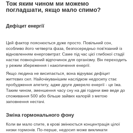
Тож яким чином ми можемо
погладшати, якщо мало спимо?
Дефіцит енергії
Цей фактор пояснюється дуже просто. Повільний сон,
особливо його четверта фаза, безпосередньо пов'язаний із
відновленням енерговитрат. Саме під час цієї глибокої стадії
настає повноцінний відпочинок для організму. Він переходить
у режим збереження і накопичення енергії.
Якщо людина не висипається, вона відчуває дефіцит
життєвих сил. Найочікуванішим наслідком недосипу стає
пробудження апетиту, адже друге джерело енергії - це їжа.
Таким чином, зменшення часу сну на дві години вже веде до
споживання 500 або більше зайвих калорій з метою
заповнення нестачі.
Зміна гормонального фону
Коли ви мало спите, в крові змінюється концентрація цілої
низки гормонів. По-перше, недосип може викликати