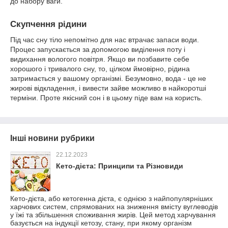
до набору ваги.
Скупчення рідини
Під час сну тіло непомітно для нас втрачає запаси води.
Процес запускається за допомогою виділення поту і
видихання вологого повітря. Якщо ви позбавите себе
хорошого і тривалого сну, то, цілком ймовірно, рідина
затримається у вашому організмі. Безумовно, вода - це не
жирові відкладення, і вивести зайве можливо в найкоротші
терміни. Проте якісний сон і в цьому піде вам на користь.
Інші новини рубрики
22.12.2023
Кето-дієта: Принципи та Різновиди
Кето-дієта, або кетогенна дієта, є однією з найпопулярніших
харчових систем, спрямованих на зниження вмісту вуглеводів
у їжі та збільшення споживання жирів. Цей метод харчування
базується на індукції кетозу, стану, при якому організм