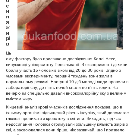
о
є
н
н
я
ж
и
рі
в
Ць
ому фактору було присвячено дослідження Келлі Несс,
випускниці університету Пенсільванії. В експерименті дівчини
брали участь 15 чоловіків віком від 20 до 30 років. Згідно з
умовами експерименту, перший тиждень вони жили в
нормальному режимі. Наступні 10 діб молоді люди провели в
лабораторії сну, де п'ять ночей спали по п'ять годин. На
вечерю їм спеціально давали висококалорійну їжу з великим
вмістом жиру.
Кінцевий аналіз крові учасників дослідження показав, що в
їхньому організмі підвищений рівень інсуліну, який допомагає
глюкозі проникати з кровотоку в клітини. Виходить, під час
недосипання чоловіки отримували збільшену кількість жирів з
їжі, а засвоювалися вони гірше, ніж зазвичай, що і призвело