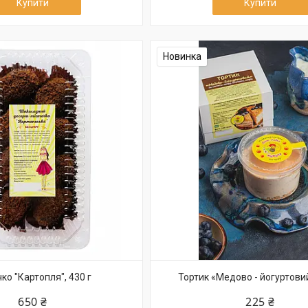
Купити
Купити
Новинка
чко "Картопля", 430 г
Тортик «Медово - йогуртовий
650 ₴
225 ₴