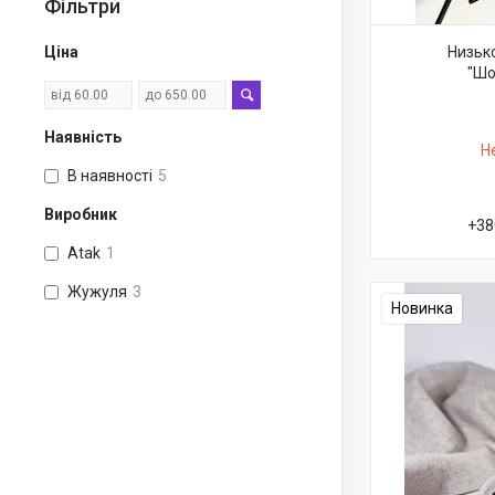
Фільтри
Ціна
Низьк
"Шо
Наявність
Н
В наявності
5
Виробник
+38
Atak
1
Жужуля
3
Новинка