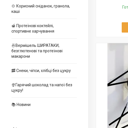
🍲 Корисний сніданок, гранола,
Го
каші
🍯 Протеїнові коктейлі,
спортивне харчування
🍜Вермішель ШИРАТАКИ,
безглютенові та протеїнові
макарони
🥓 Снеки, чіпси, хлібці без цукру
🍨Гарячий шоколад та напої без
цукру!
📚 Новини