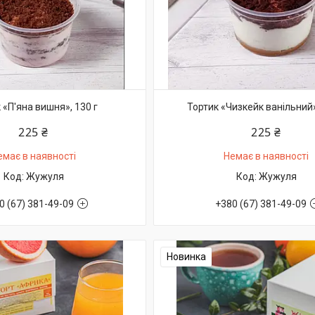
 «П'яна вишня», 130 г
Тортик «Чизкейк ванільний»
225 ₴
225 ₴
емає в наявності
Немає в наявності
Жужуля
Жужуля
0 (67) 381-49-09
+380 (67) 381-49-09
Новинка