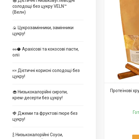
🧁 Дієтичні і низьковуглеводні
солодощі без цукру VELN™
(Велн)
🍙 Цукрозамінники, замінники
цукру!
🥜🥥 Арахісові та кокосові пасти,
олії
🍬 Дієтичні корисні солодощі без
цукру!
Протеїнові хр
🧁 Низькокалорійні сиропи,
крем-десерти без цукру!
Го
🍓 Джеми та фруктові пюре без
цукру!
🍾 Низькокалорійні Соуси,