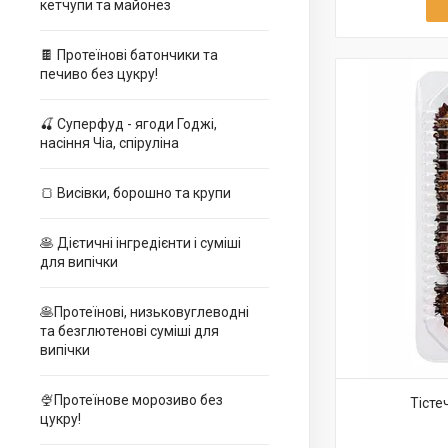
кетчупи та майонез
🍫 Протеїнові батончики та
печиво без цукру!
🍒 Суперфуд - ягоди Годжі,
насіння Чіа, спіруліна
🍞 Висівки, борошно та крупи
🥞 Дієтичні інгредієнти і суміші
для випічки
🥞Протеїнові, низьковуглеводні
та безглютенові суміші для
випічки
🍨Протеїнове морозиво без
Тісте
цукру!