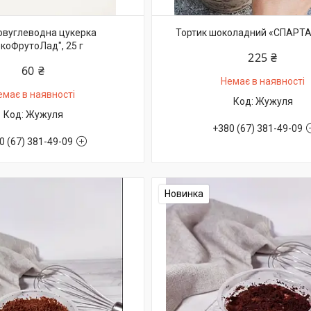
овуглеводна цукерка
Тортик шоколадний «СПАРТАК
коФрутоЛад", 25 г
225 ₴
60 ₴
Немає в наявності
емає в наявності
Жужуля
Жужуля
+380 (67) 381-49-09
0 (67) 381-49-09
Новинка