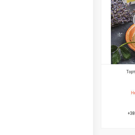
Торт
Н
+38