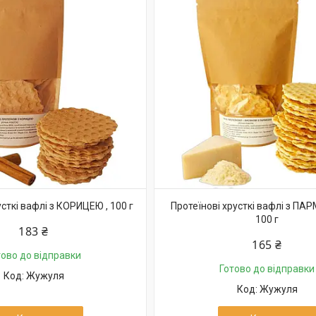
усткі вафлі з КОРИЦЕЮ , 100 г
Протеїнові хрусткі вафлі з П
100 г
183 ₴
165 ₴
тово до відправки
Готово до відправки
Жужуля
Жужуля