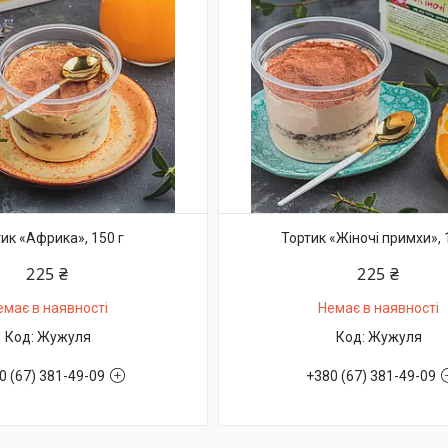
ик «Африка», 150 г
Тортик «Жіночі примхи», 
225 ₴
225 ₴
емає в наявності
Немає в наявності
Жужуля
Жужуля
0 (67) 381-49-09
+380 (67) 381-49-09