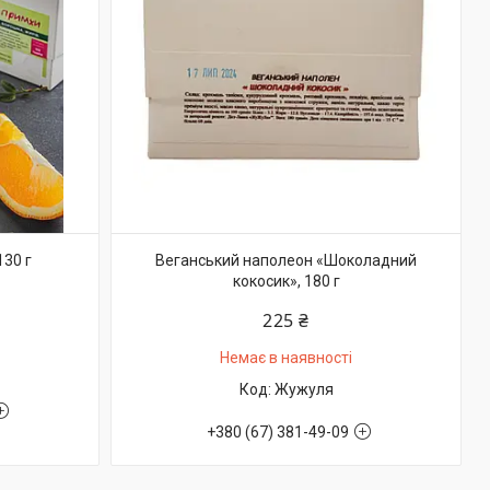
130 г
Веганський наполеон «Шоколадний
кокосик», 180 г
225 ₴
Немає в наявності
Жужуля
+380 (67) 381-49-09