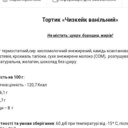
Тортик «Чизкейк ванільний»
Не містить: цукру, борошна, жирів!
т термостатний,сир кисломолочний знежирений, камідь ксантанова
стевія, крохмаль тапіоки, сухе знежирене молоко (СОМ), розпушува
натуральна, желатин, шоколад без цукру.
сть на 100 г:
чна цінність - 120,7 Ккал
6,1 г
,7 г
и – 8 г
тності та умови зберігання:
60 діб при температурі від -15º С, піс