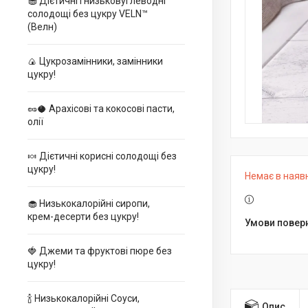
🧁 Дієтичні і низьковуглеводні
солодощі без цукру VELN™
(Велн)
🍙 Цукрозамінники, замінники
цукру!
🥜🥥 Арахісові та кокосові пасти,
олії
🍬 Дієтичні корисні солодощі без
цукру!
Немає в наяв
🧁 Низькокалорійні сиропи,
крем-десерти без цукру!
🍓 Джеми та фруктові пюре без
цукру!
🍾 Низькокалорійні Соуси,
Опис