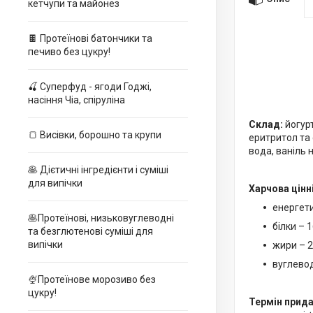
кетчупи та майонез
🍫 Протеїнові батончики та
печиво без цукру!
🍒 Суперфуд - ягоди Годжі,
насіння Чіа, спіруліна
Склад:
йогур
🍞 Висівки, борошно та крупи
еритритол та 
вода, ваніль 
🥞 Дієтичні інгредієнти і суміші
для випічки
Харчова цінні
енергети
🥞Протеїнові, низьковуглеводні
білки – 1
та безглютенові суміші для
випічки
жири – 2
вуглевод
🍨Протеїнове морозиво без
цукру!
Термін прида