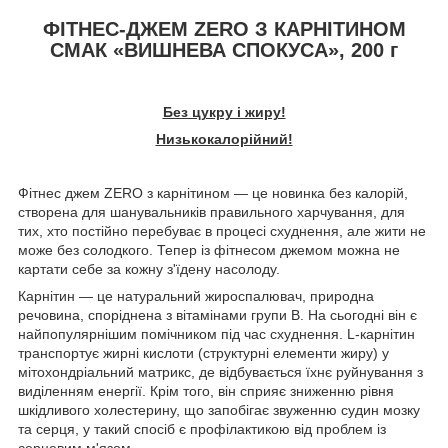
ФІТНЕС-ДЖЕМ ZERO З КАРНІТИНОМ
СМАК «ВИШНЕВА СПОКУСА», 200 г
Без цукру і жиру!
Низькокалорійний!
Фітнес джем ZERO з карнітином — це новинка без калорій,
створена для шанувальників правильного харчування, для
тих, хто постійно перебуває в процесі схуднення, але жити не
може без солодкого. Тепер із фітнесом джемом можна не
картати себе за кожну з'їдену насолоду.
Карнітин — це натуральний жироспалювач, природна
речовина, споріднена з вітамінами групи B. На сьогодні він є
найпопулярнішим помічником під час схуднення. L-карнітин
транспортує жирні кислоти (структурні елементи жиру) у
мітохондріальний матрикс, де відбувається їхнє руйнування з
виділенням енергії. Крім того, він сприяє зниженню рівня
шкідливого холестерину, що запобігає звуженню судин мозку
та серця, у такий спосіб є профілактикою від проблем із