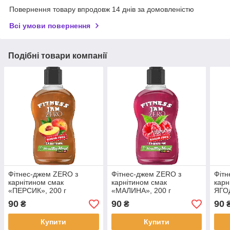
Повернення товару впродовж 14 днів за домовленістю
Всі умови повернення
Подібні товари компанії
Фітнес-джем ZERO з
Фітнес-джем ZERO з
Фітн
карнітином смак
карнітином смак
карн
«ПЕРСИК», 200 г
«МАЛИНА», 200 г
ЯГОД
90
90
90
₴
₴
Купити
Купити