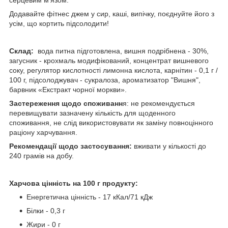
серцевим м'язом.
Додавайте фітнес джем у сир, каші, випічку, поєднуйте його з
усім, що кортить підсолодити!
Склад:
вода питна підготовлена, вишня подрібнена - 30%,
загусник - крохмаль модифікований, концентрат вишневого
соку, регулятор кислотності лимонна кислота, карнітин - 0,1 г /
100 г, підсолоджувач - сукралоза, ароматизатор "Вишня",
барвник «Екстракт чорної моркви».
Застереження щодо споживанн
я: не рекомендується
перевищувати зазначену кількість для щоденного
споживання, не слід використовувати як заміну повноцінного
раціону харчування.
Рекомендації щодо застосування:
вживати у кількості до
240 грамів на добу.
Харчова цінність на 100 г продукту:
Енергетична цінність - 17 кКал/71 кДж
Білки - 0,3 г
Жири - 0 г