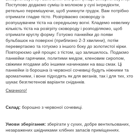
Поступово додаємо суміш із молоком у сухі інгредієнти,
ретельно перемішуючи, щоб уникнути грудок. Вам потрібно
отримати гладке тісто. Розігріваємо сковороду із
розпушувачем тіста на середньому вогні. Кладемо невелику
кількість тіста на розігріту сковороду і розподіляємо, щоб
отримати круглу форму. Готуємо панкейки до появи
бульбашок на поверхні (приблизно 2-3 хвилини), потім
перевертаємо та готуємо з іншого боку до золотистої кірки.
Повторюємо цей процес з тістом, що залишилось. Подаємо
панкейки гарячими, политими медом, кленовим сиропом,
свіжими ягодами або іншими начинками на ваш смак. Ці
панкейки із борошна із червоної сочевиці будуть ніжними та
ароматними, і вони підходять як для веганів, так і для тих, хто
шукає безглютенові варіанти сніданків.
Смачного!
Склад:
борошно з червоної сочевиці.
Умови зберігання:
зберігати у сухих, добре вентильованих,
незаражених шкідниками хлібних запасів приміщеннях.