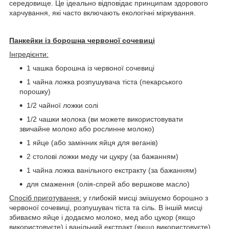
середовище. Це ідеально відповідає принципам здорового
харчування, які часто включають екологічні міркування.
Панкейки із борошна червоної сочевиці
Інгредієнти:
1 чашка борошна із червоної сочевиці
1 чайна ложка розпушувача тіста (пекарського
порошку)
1/2 чайної ложки солі
1/2 чашки молока (ви можете використовувати
звичайне молоко або рослинне молоко)
1 яйце (або замінник яйця для веганів)
2 столові ложки меду чи цукру (за бажанням)
1 чайна ложка ванільного екстракту (за бажанням)
для смаження (олія-спрей або вершкове масло)
Спосіб приготування:
у глибокій мисці змішуємо борошно з
червоної сочевиці, розпушувач тіста та сіль. В іншій мисці
збиваємо яйце і додаємо молоко, мед або цукор (якщо
використовуєте) і ванільний екстракт (якщо використовуєте).