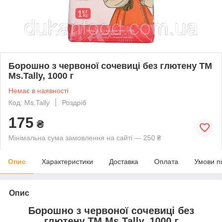
Борошно з червоної сочевиці без глютену ТМ
Ms.Tally, 1000 г
Немає в наявності
Код: Ms.Tally
Роздріб
175
₴
Мінімальна сума замовлення на сайті — 250 ₴
Опис
Характеристики
Доставка
Оплата
Умови п
Опис
Борошно з червоної сочевиці без
глютену ТМ Ms.Tally, 1000 г