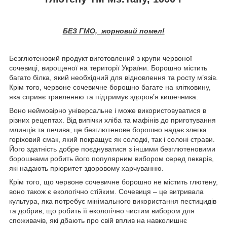
БЕЗ ГМО, жорновий помел!
Безглютеновий продукт виготовлений з крупи червоної
сочевиці, вирощеної на території України. Борошно містить
багато білка, який необхідний для відновлення та росту м’язів.
Крім того, червоне сочевичне борошно багате на клітковину,
яка сприяє травленню та підтримує здоров’я кишечника.
Воно неймовірно універсальне і може використовуватися в
різних рецептах. Від випічки хліба та мафінів до приготування
млинців та печива, це безглютенове борошно надає злегка
горіховий смак, який покращує як солодкі, так і солоні страви.
Його здатність добре поєднуватися з іншими безглютеновими
борошнами робить його популярним вибором серед пекарів,
які надають пріоритет здоровому харчуванню.
Крім того, що червоне сочевичне борошно не містить глютену,
воно також є екологічно стійким. Сочевиця – це витривала
культура, яка потребує мінімального використання пестицидів
та добрив, що робить її екологічно чистим вибором для
споживачів, які дбають про свій вплив на навколишнє