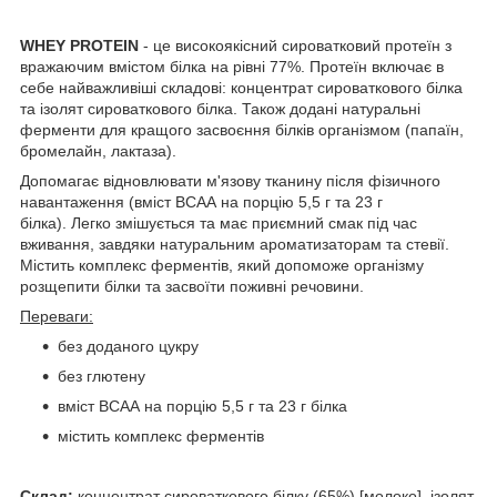
WHEY
PROTEIN
- це високоякісний сироватковий протеїн з
вражаючим вмістом білка на рівні 77%. Протеїн включає в
себе найважливіші складові: концентрат сироваткового білка
та ізолят сироваткового білка. Також додані натуральні
ферменти для кращого засвоєння білків організмом (папаїн,
бромелайн, лактаза).
Допомагає відновлювати м'язову тканину після фізичного
навантаження (вміст ВСАА на порцію 5,5 г та 23 г
білка). Легко змішується та має приємний смак під час
вживання, завдяки натуральним ароматизаторам та стевії.
Містить комплекс ферментів, який допоможе організму
розщепити білки та засвоїти поживні речовини.
Переваги:
без доданого цукру
без глютену
вміст ВСАА на порцію 5,5 г та 23 г білка
містить комплекс ферментів
Склад:
концентрат сироваткового білку (65%) [молоко], ізолят