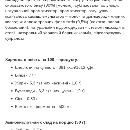
сироваткового білку (30%) [молоко], сублімована полуниця,
натуральний ароматизатор, ароматизатор, загущувач –
ксантанова камідь, емульгатор – моно- та дигліцериди жирних
кислот, комплекс травних ферментів (0,5%) (лактаза, папаїн,
бромелайн), натуральний підсолоджувач – стевіол глікозиди із
стевії, натуральний харчовий барвник кармін, підсолоджувач –
сукралоза.
Харчова цінність на 100 г продукту:
Енергетична цінність - 381 ккал/1612 кДж
Білки - 77 г
Жири - 5,3 г (з них насичені - 1,6 г)
Вуглеводи - 6,3 г (з них цукри - 1,9 г)
Сіль - 0,33 г
Комплекс ферментів - 500 мг
Амінокислотний склад на порцію (30 г):