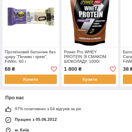
Протеїновий батончик без
Power Pro WHEY
Бато
цукру "Печиво і крем",
PROTEIN ЗІ СМАКОМ
Cara
FitWin, 60 г
ШОКОЛАДУ, 1000г
FitWi
68
1 800
38
₴
₴
Купити
Купити
Про нас
97% позитивних з 64 відгуків за рік
Працює з 05.06.2012
м. Київ