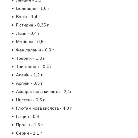
Лейцин - 2,5 г
Ізолейцин - 1,6 г
Валін - 1,4 г
Гістидин - 0,35 г
Лізин - 0,4 г
Метіонін - 0,5 г
Фенілаланін - 0,9 г
Треонін - 1,3 г
Триптофан - 0,4 г
Аланін - 1,2 г
Аргінін - 0,5 г
Аспарагінова кислота - 2,4г
Цистеїн - 0,5 г
Глютамінова кислота - 4,0 г
Гліцин - 0,4 г
Пролін - 1,6 г
Серин - 1,1 г