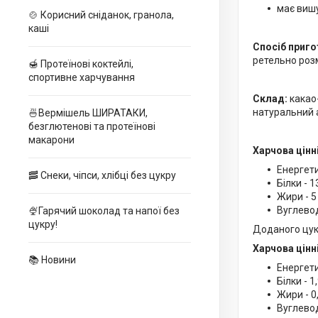
має виш
🍲 Корисний сніданок, гранола,
каші
Спосіб приго
ретельно роз
🍯 Протеїнові коктейлі,
спортивне харчування
Склад:
какао-
натуральний 
🍜Вермішель ШИРАТАКИ,
безглютенові та протеїнові
макарони
Харчова цінні
Енергети
🥓 Снеки, чіпси, хлібці без цукру
Білки - 1
Жири - 5 
Вуглеводи
🍨Гарячий шоколад та напої без
цукру!
Доданого цукр
Харчова цінні
📚 Новини
Енергети
Білки - 1
Жири - 0
Вуглевод