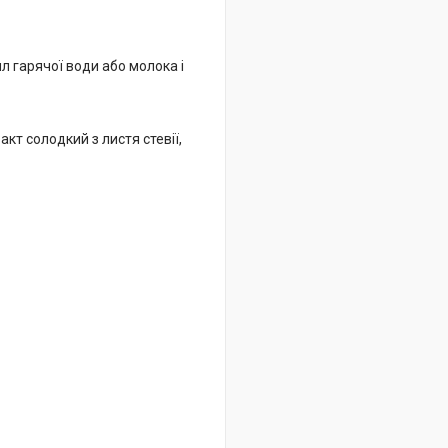
л гарячої води або молока і
кт солодкий з листя стевії,