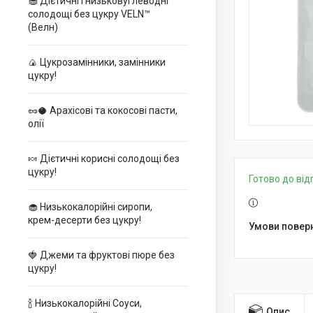
🧁 Дієтичні і низьковуглеводні
солодощі без цукру VELN™
(Велн)
🍙 Цукрозамінники, замінники
цукру!
🥜🥥 Арахісові та кокосові пасти,
олії
🍬 Дієтичні корисні солодощі без
цукру!
Готово до ві
🧁 Низькокалорійні сиропи,
крем-десерти без цукру!
🍓 Джеми та фруктові пюре без
цукру!
🍾 Низькокалорійні Соуси,
Опис