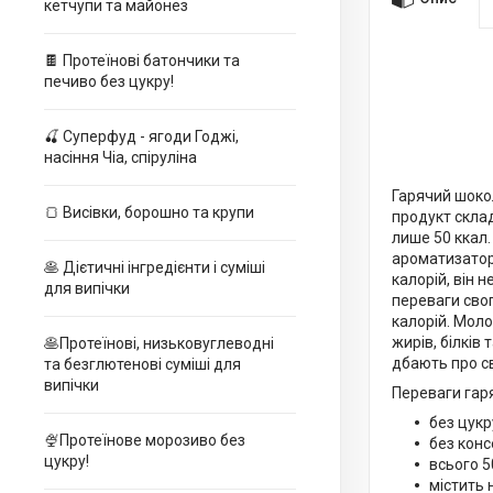
кетчупи та майонез
🍫 Протеїнові батончики та
печиво без цукру!
🍒 Суперфуд - ягоди Годжі,
насіння Чіа, спіруліна
Гарячий шоко
🍞 Висівки, борошно та крупи
продукт склад
лише 50 ккал.
ароматизатор 
🥞 Дієтичні інгредієнти і суміші
калорій, він 
для випічки
переваги свог
калорій. Моло
жирів, білків
🥞Протеїнові, низьковуглеводні
дбають про св
та безглютенові суміші для
випічки
Переваги гар
без цукр
🍨Протеїнове морозиво без
без конс
цукру!
всього 5
містить 