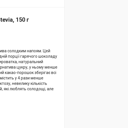
tevia
, 150 г
тива солодким напоям. Цей
одній порції гарячого шоколаду
 сироватка, натуральний
ернатива цукру, у ньому менше
ий какао-порошок зберігає всі
 містить у 4 рази менше
ктозу, невелику кількість
й, які люблять солодощі, але