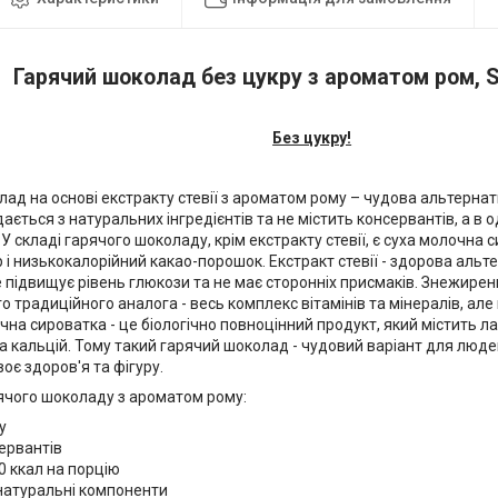
Гарячий шоколад без цукру з ароматом ром, S
Без цукру!
лад на основі екстракту стевії з ароматом рому – чудова альтерна
ається з натуральних інгредієнтів та не містить консервантів, а в 
 У складі гарячого шоколаду, крім екстракту стевії, є суха молочна
і низькокалорійний какао-порошок. Екстракт стевії - здорова альт
не підвищує рівень глюкози та не має сторонніх присмаків. Знежирен
о традиційного аналога - весь комплекс вітамінів та мінералів, але
чна сироватка - це біологічно повноцінний продукт, який містить ла
 та кальцій. Тому такий гарячий шоколад - чудовий варіант для люде
оє здоров'я та фігуру.
ячого шоколаду з ароматом рому:
у
ервантів
0 ккал на порцію
натуральні компоненти