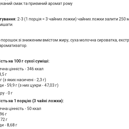
уканий смак та приємний аромат рому
тування:
2-3 (1 порція = 3 чайних ложки) чайних ложки залити 250 м
мішати.
порошок зі зниженим вмістом жиру, суха молочна сироватка, екстра
ароматизатор.
сть на 100 г сухої суміші:
чна цінність - 346 ккал
3,5 г
г (з яких насичені - 2,3 г)
 - 59,9 г (з них цукри - 47,03 г)
у - 0 г
сть на 1 порцію (3 чайні ложки):
чна цінність - 50 ккал
,96 г
,72 г
и - 8,68 г