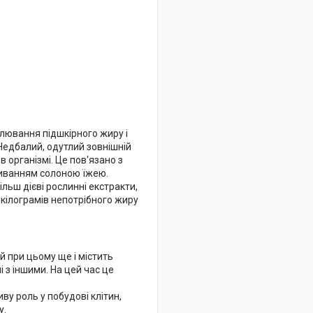
лювання підшкірного жиру і
 Недбалий, одутлий зовнішній
в організмі. Це пов'язано з
иванням солоною їжею.
ільш дієві рослинні екстракти,
кілограмів непотрібного жиру
й при цьому ще і містить
і з іншими. На цей час це
ву роль у побудові клітин,
у.