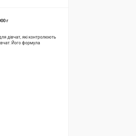
00 г
ля дівчат, які контролюють
дівчат. Його формула