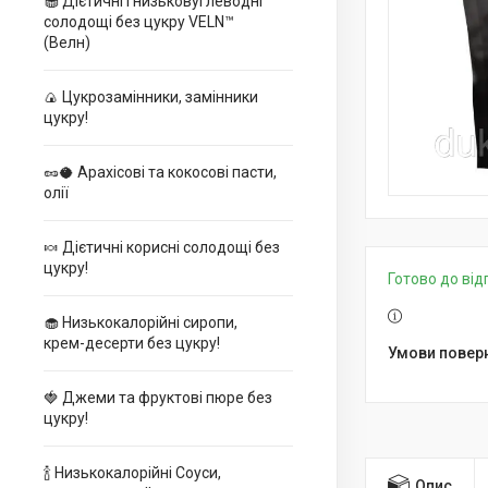
🧁 Дієтичні і низьковуглеводні
солодощі без цукру VELN™
(Велн)
🍙 Цукрозамінники, замінники
цукру!
🥜🥥 Арахісові та кокосові пасти,
олії
🍬 Дієтичні корисні солодощі без
цукру!
Готово до ві
🧁 Низькокалорійні сиропи,
крем-десерти без цукру!
🍓 Джеми та фруктові пюре без
цукру!
🍾 Низькокалорійні Соуси,
Опис