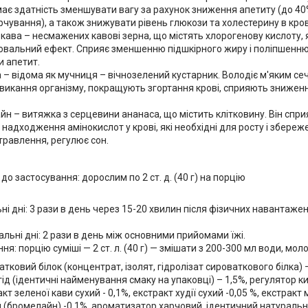
має здатність зменшувати вагу за рахунок зниження апетиту (до 4
рчування), а також знижувати рівень глюкози та холестерину в кров
кава – несмажених кавові зерна, що містять хлорогенову кислоту, 
вальний ефект. Сприяє зменшенню підшкірного жиру і поліпшенню
 апетит.
– відома як мучниця – вічнозелений кустарник. Володіє м'яким се
викання організму, покращують згортання крові, сприяють зниженн
н – витяжка з серцевини ананаса, що містить клітковину. Він спри
надходження амінокислот у крові, які необхідні для росту і збереж
равлення, регулює сон.
до застосування: дорослим по 2 ст. д. (40 г) на порцію
ні дні: 3 рази в день через 15-20 хвилин після фізичних навантаж
альні дні: 2 рази в день між основними прийомами їжі.
я: порцію суміші — 2 ст. л. (40 г) — змішати з 200-300 мл води, моло
тковий білок (концентрат, ізолят, гідролізат сироваткового білка)
гід (ідентичні найменування смаку на упаковці) – 1,5%, регулятор 
акт зеленої кави сухий - 0,1%, екстракт худії сухий -0,05 %, екстракт
й (бромелайн) -0,1%, ароматизатор харчовий, ідентичний натураль