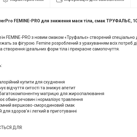
erPro FEMINE-PRO для зниження маси тіла, смак ТРУФАЛЬЄ, 10
еїн FEMINE-PRO з новим смаком «Труфальє» створений спеціально д
тежать за фігурою. Femine розроблений з урахуванням всіх потреб 
а створення ідеальних форм тіла і прекрасне самопочуття.
:
алорійний купити для схуднення
ує відчуття ситості та знижує апетит
 багатокомпонентну матрицю для жироспалювання
є обмін речовин і нормалізує травлення
ємний вершково-смородиновий смак
 для здоров'я і легкий в приготуванні
ТЬСЯ ДЛЯ: