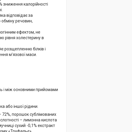
0% зниження калорійності
і.
яка відповідає за
 обміну речовин,
чогінним ефектом, не
ю рівня холестерину в
яє розщепленню білків і
ення м'язової маси.
ень і між основними прийомами
ка або іншої рідини.
 – 72%, порошок сублімованих
кислотності – лимонна кислота
 мучниці сухий -0,1% екстракт
ному «Труфальє»,