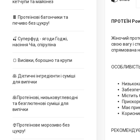
кетчупи та майонез
🍫 Протеїнові батончики та
ПРОТЕЇН Pow
печиво без цукру!
Жіночий прот
🍒 Суперфуд - ягоди Годжі,
свою вагу і с
насіння Чіа, спіруліна
спрямована н
🍞 Висівки, борошно та крупи
ОСОБЛИВІСТЬ
🥞 Дієтичні інгредієнти і суміші
для випічки
Низькок
Забезпеч
Містить
🥞Протеїнові, низьковуглеводні
Прискорю
та безглютенові суміші для
Має при
випічки
Корисний
🍨Протеїнове морозиво без
РЕКОМЕНДУЄ
цукру!