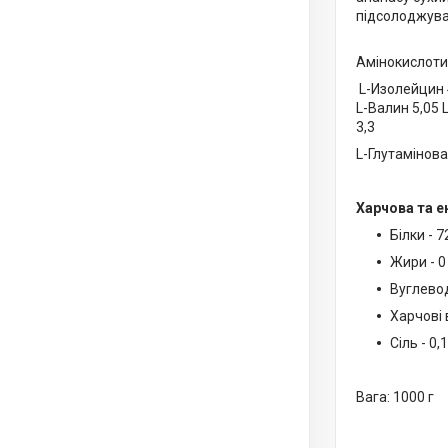
підсолоджува
Амінокислоти 
L-Изолейцин 4
L-Валин 5,05 
3,3
L-Глутамінова
Харчова та е
Білки - 7
Жири - 0
Вуглеводи
Харчові 
Сіль - 0,1
Вага: 1000 г