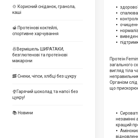
🍲 Корисний сніданок, гранола,
здорової
каші
спалюва
контрол
очищення
🍯 Протеїнові коктейлі,
нормаліз
спортивне харчування
виведенн
підтримк
🍜Вермішель ШИРАТАКИ,
безглютенові та протеїнові
Протеїн Femi
макарони
загального сх
вигляд тіла ч
🥓 Снеки, чіпси, хлібці без цукру
неправильним
Організм слід
що прискорюю
🍨Гарячий шоколад та напої без
цукру!
📚 Новини
Сироватк
незамінні 
кращий про
Амінокис
відновленн