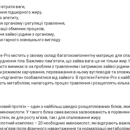
 втрати ваги,
ння підшкірного жиру,
ю апетиту,
 організму і регуляції травлення,
ації обмінних процесів,
я зайвої рідини з організму,
и гарного зовнішнього вигляду.
ne-Pro містить у своєму складі багатокомпонентну матрицю для спа
уднення тіла. Важливо пам'ятати, що зайва вага-це не тільки жир.
асто виникає із-за проблем з травленням і затримкою зайвої рідини 
 режимом харчування, переважання в ньому вуглеводів та зловж
 «підганяти» позбавлятися від зайвого. В протеїні Femine-Pro є найб
ть метаболізм, налагодять процес травлення і розщеплять кілька 
овий протеїн – один з найбільш швидко розщеплюваних білків, яки
амінокислоти. У такого білка сама висока засвоюваність в порівнянн
теїн, як для росту м'язів, так і для спалювання жиру.
лотний комплекс – 20 необхідних амінокислот, які відіграють важли
я м'язів після фізичного навантаження та нормалізації метаболізм