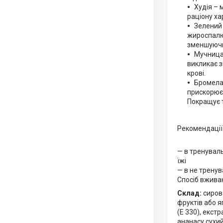
Худія – 
раціону ха
Зелений 
жироспалю
зменшуючи
Мучница 
викликає з
крові.
Бромелай
прискорює 
Покращує т
Рекомендації 
— в тренуваль
їжі
— в не тренув
Спосіб вживанн
Склад:
сирова
фруктів або я
(Е 330), екстр
ананасу сухи