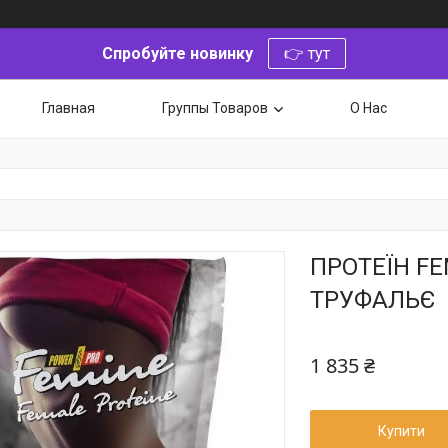
Спробуйте новинку
👉 тут
Главная
Группы Товаров
О Нас
ПРОТЕЇН FE
ТРУФАЛЬЄ
1 835 ₴
Купити