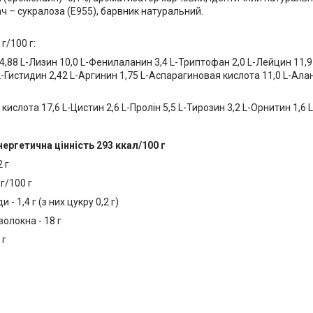
ч – сукралоза (Е955), барвник натуральний.
г/100 г:
,88 L-Лизин 10,0 L-Фенилаланин 3,4 L-Триптофан 2,0 L-Лейцин 11,9
L-Гистидин 2,42 L-Аргинин 1,75 L-Аспарагиновая кислота 11,0 L-Алан
 кислота 17,6 L-Цистин 2,6 L-Пролін 5,5 L-Тирозин 3,2 L-Орнитин 1,6 
нергетична цінність 293 ккал/100 г
2 г
 г/100 г
 - 1,4 г (з них цукру 0,2 г)
волокна - 18 г
 г