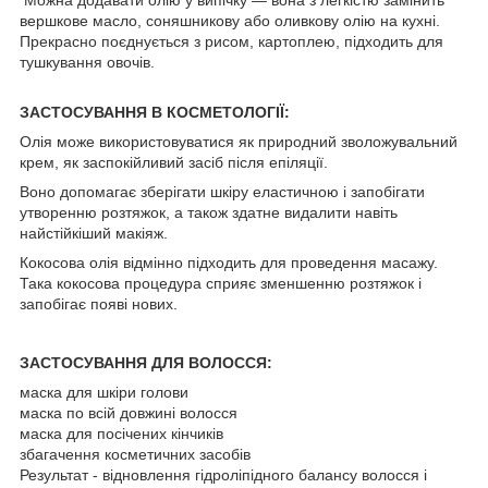
Можна додавати олію у випічку — вона з легкістю замінить
вершкове масло, соняшникову або оливкову олію на кухні.
Прекрасно поєднується з рисом, картоплею, підходить для
тушкування овочів.
ЗАСТОСУВАННЯ В КОСМЕТОЛОГІЇ:
Олія може використовуватися як природний зволожувальний
крем, як заспокійливий засіб після епіляції.
Воно допомагає зберігати шкіру еластичною і запобігати
утворенню розтяжок, а також здатне видалити навіть
найстійкіший макіяж.
Кокосова олія відмінно підходить для проведення масажу.
Така кокосова процедура сприяє зменшенню розтяжок і
запобігає появі нових.
ЗАСТОСУВАННЯ ДЛЯ ВОЛОССЯ:
маска для шкіри голови
маска по всій довжині волосся
маска для посічених кінчиків
збагачення косметичних засобів
Результат - відновлення гідроліпідного балансу волосся і