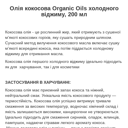
Олія кокосова Organic Oils холодного
віджиму, 200 мл
Кокосова олія - це рослинний жир, який отримують з сушеної
м'якоті кокосових горіхів, яку сушать природним шляхом.
Сучасний метод вилучення кокосового масла включає сушку
м'якоті всередині кокоса, яка потім піддається холодному
віджиму для отримання масла.
Кокосова олія першого холодного віджиму ідеально підходить
як для харчування, так і для косметики
ЗАСТОСУВАННЯ В ХАРЧУВАННІ:
Кокосова олія має приємний запах кокоса та ніжний,
нейтральний смак. Унікальна якість кокосового продукту —
термостійкість. Кокосова олія успішно витримує тривале
смаження за високих температур, водночас хімічний склад і
якість залишаються високими, канцерогени не утворюються.
Ідеально підходить для смаження сирників, оладок, млинців,
пампушок, надаючи стравам легкого аромату кокоса.