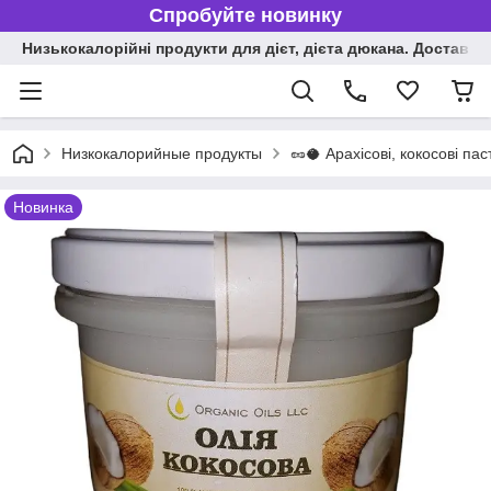
Спробуйте новинку
Низькокалорійні продукти для дієт, дієта дюкана. Доставка п
Низкокалорийные продукты
🥜🥥 Арахісові, кокосові пас
Новинка