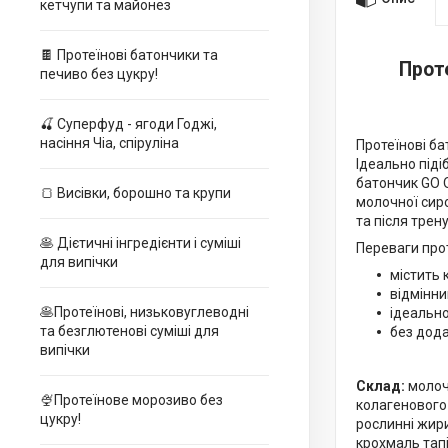
кетчупи та майонез
🍫 Протеїнові батончики та
Прот
печиво без цукру!
🍒 Суперфуд - ягоди Годжі,
насіння Чіа, спіруліна
Протеїнові ба
Ідеально під
батончик GO O
🍞 Висівки, борошно та крупи
молочної сиро
та після трен
🥞 Дієтичні інгредієнти і суміші
Переваги про
для випічки
містить 
відмінни
🥞Протеїнові, низьковуглеводні
ідеальн
та безглютенові суміші для
без дода
випічки
Склад:
молочн
🍨Протеїнове морозиво без
колагенового 
цукру!
рослинні жири
крохмаль тапі