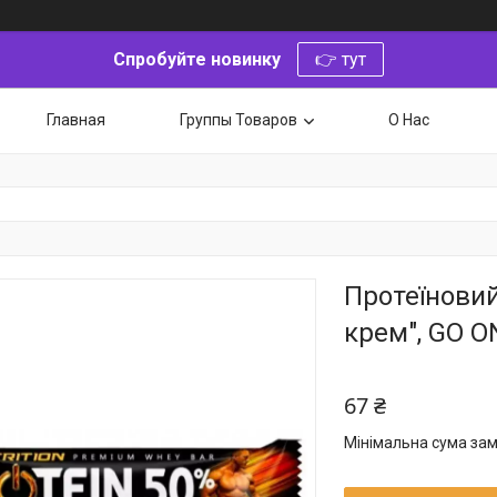
Спробуйте новинку
👉 тут
Главная
Группы Товаров
О Нас
Протеїновий
крем", GO ON
67 ₴
Мінімальна сума зам