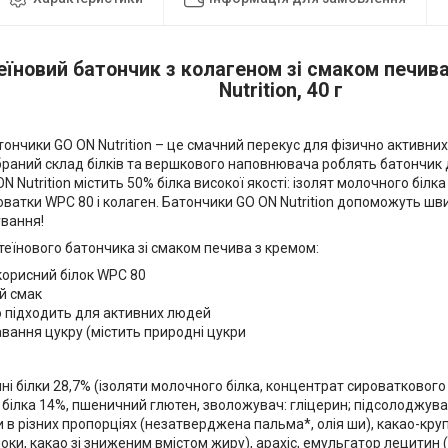
еїновий батончик з колагеном зі смаком печив
Nutrition, 40 г
тончики GO ON Nutrition – це смачний перекус для фізично активних
ібраний склад білків та вершкового наповнювача роблять батончик
N Nutrition містить 50% білка високої якості: ізолят молочного білка
ватки WPC 80 і колаген. Батончики GO ON Nutrition допоможуть шв
ування!
теїнового батончика зі смаком печива з кремом:
корисний білок WPC 80
й смак
о підходить для активних людей
вання цукру (містить природні цукри
і білки 28,7% (ізоляти молочного білка, концентрат сироваткового б
білка 14%, пшеничний глютен, зволожувач: гліцерин; підсолоджува
 в різних пропорціях (незатверджена пальма*, олія ши), какао-круп
оки, какао зі зниженим вмістом жиру), арахіс, емульгатор лецитин (