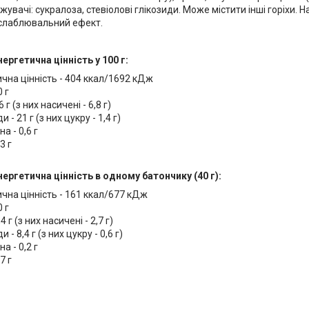
джувачі: сукралоза, стевіолові глікозиди. Може містити інші горіхи
слаблювальний ефект.
ергетична цінність у 100 г:
чна цінність - 404 ккал/1692 кДж
0 г
 г (з них насичені - 6,8 г)
 - 21 г (з них цукру - 1,4 г)
а - 0,6 г
3 г
нергетична цінність в одному батончику (40 г):
чна цінність - 161 ккал/677 кДж
0 г
4 г (з них насичені - 2,7 г)
 - 8,4 г (з них цукру - 0,6 г)
а - 0,2 г
7 г