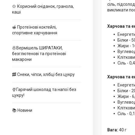
сіль, підсоло
🍲 Корисний сніданок, гранола,
викликати по
каші
Харчова та ен
🍯 Протеїнові коктейлі,
спортивне харчування
Енергети
Білки - 5
Жири - 16
🍜Вермішель ШИРАТАКИ,
Вуглеводи
безглютенові та протеїнові
Клітковин
макарони
Сіль - 0,4
🥓 Снеки, чіпси, хлібці без цукру
Харчова та е
Енергети
🍨Гарячий шоколад та напої без
Білки - 2
цукру!
Жири - 6,
Вуглеводи
Клітковин
📚 Новини
Сіль - 0,1
Вага:
40 г