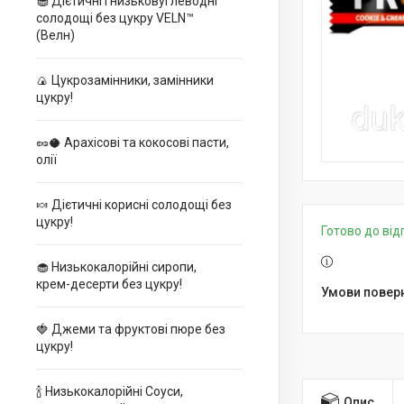
🧁 Дієтичні і низьковуглеводні
солодощі без цукру VELN™
(Велн)
🍙 Цукрозамінники, замінники
цукру!
🥜🥥 Арахісові та кокосові пасти,
олії
🍬 Дієтичні корисні солодощі без
цукру!
Готово до ві
🧁 Низькокалорійні сиропи,
крем-десерти без цукру!
🍓 Джеми та фруктові пюре без
цукру!
🍾 Низькокалорійні Соуси,
Опис