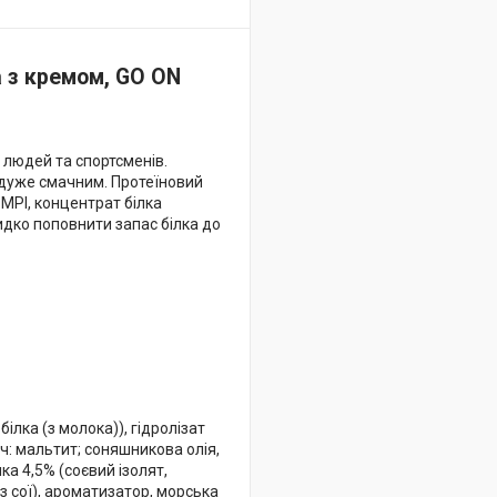
а з кремом, GO ON
 людей та спортсменів.
 дуже смачним. Протеїновий
 MPI, концентрат білка
идко поповнити запас білка до
ілка (з молока)), гідролізат
ч: мальтит; соняшникова олія,
ка 4,5% (соєвий ізолят,
з сої), ароматизатор, морська