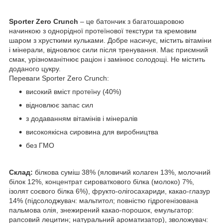
Sporter Zero Crunch
– це батончик з багатошаровою
начинкою з однорідної протеїнової текстури та кремовим
шаром з хрусткими кульками. Добре насичує, містить вітаміни
і мінерали, відновлює сили після тренування. Має приємний
смак, урізноманітнює раціон і замінює солодощі. Не містить
доданого цукру.
Переваги Sporter Zero Crunch:
високий вміст протеїну (40%)
відновлює запас сил
з додаванням вітамінів і мінералів
високоякісна сировина для виробництва
без ГМО
Склад:
білкова суміш 38% (яловичий колаген 13%, молочний
білок 12%, концентрат сироваткового білка (молоко) 7%,
ізолят соєвого білка 6%), фрукто-олігосахариди, какао-глазур
14% (підсолоджувач: мальтитол; повністю гідрогенізована
пальмова олія, знежирений какао-порошок, емульгатор:
рапсовий лецитин; натуральний ароматизатор), зволожувач: