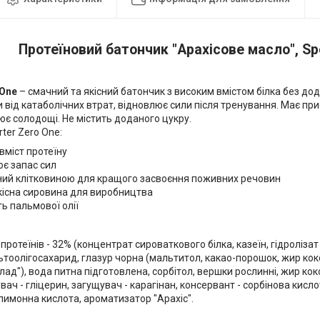
Протеїновий батончик "Арахісове масло", Spo
 One
– смачний та якісний батончик з високим вмістом білка без до
 від катаболічних втрат, відновлює сили після тренування. Має пр
нює солодощі. Не містить доданого цукру.
ter Zero One:
вміст протеїну
є запас сил
ний клітковиною для кращого засвоєння поживних речовин
кісна сировина для виробництва
ть пальмової олії
протеїнів - 32% (концентрат сироваткового білка, казеїн, гідролізат
льтоолігосахарид, глазур чорна (мальтитол, какао-порошок, жир кок
ад"), вода питна підготовлена, сорбітол, вершки рослинні, жир кок
ач - гліцерин, загущувач - карагінан, консервант - сорбінова кисло
 лимонна кислота, ароматизатор "Арахіс".