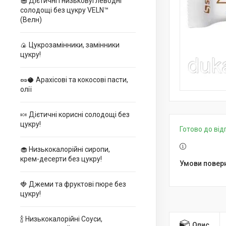
🧁 Дієтичні і низьковуглеводні
солодощі без цукру VELN™
(Велн)
🍙 Цукрозамінники, замінники
цукру!
🥜🥥 Арахісові та кокосові пасти,
олії
🍬 Дієтичні корисні солодощі без
цукру!
Готово до ві
🧁 Низькокалорійні сиропи,
крем-десерти без цукру!
🍓 Джеми та фруктові пюре без
цукру!
🍾 Низькокалорійні Соуси,
Опис