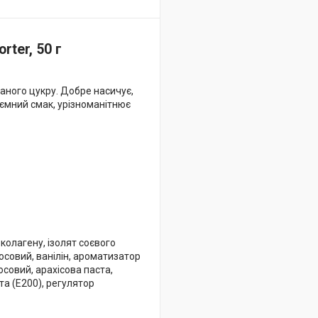
rter, 50 г
даного цукру. Добре насичує,
иємний смак, урізноманітнює
 колагену, ізолят соєвого
осовий, ванілін, ароматизатор
осовий, арахісова паста,
та (Е200), регулятор