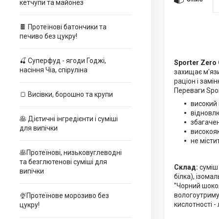
кетчупи та майонез
🍫 Протеїнові батончики та
печиво без цукру!
🍒 Суперфуд - ягоди Годжі,
Sporter Zero
насіння Чіа, спіруліна
захищає м'язи
раціон і замі
Переваги Spor
🍞 Висівки, борошно та крупи
високий 
відновлю
🥞 Дієтичні інгредієнти і суміші
збагаче
для випічки
високоя
не місти
🥞Протеїнові, низьковуглеводні
та безглютенові суміші для
Склад:
суміш 
випічки
білка), ізома
"Чорний шокол
вологоутримув
🍨Протеїнове морозиво без
кислотності -
цукру!