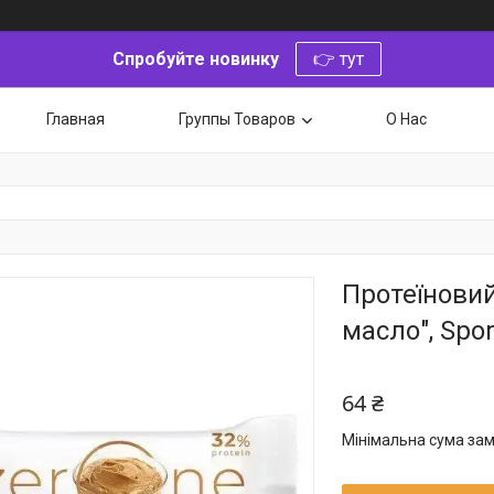
Спробуйте новинку
👉 тут
Главная
Группы Товаров
О Нас
Протеїновий
масло", Sport
64 ₴
Мінімальна сума зам