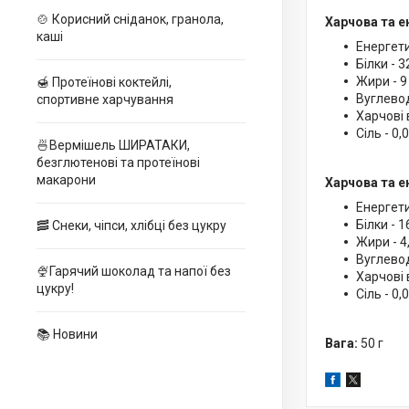
🍲 Корисний сніданок, гранола,
Харчова та ен
каші
Енергети
Білки - 3
Жири - 9 
🍯 Протеїнові коктейлі,
Вуглеводи
спортивне харчування
Харчові 
Сіль - 0,
🍜Вермішель ШИРАТАКИ,
безглютенові та протеїнові
макарони
Харчова та е
Енергети
Білки - 1
🥓 Снеки, чіпси, хлібці без цукру
Жири - 4,
Вуглеводи
🍨Гарячий шоколад та напої без
Харчові 
цукру!
Сіль - 0,
📚 Новини
Вага:
50 г