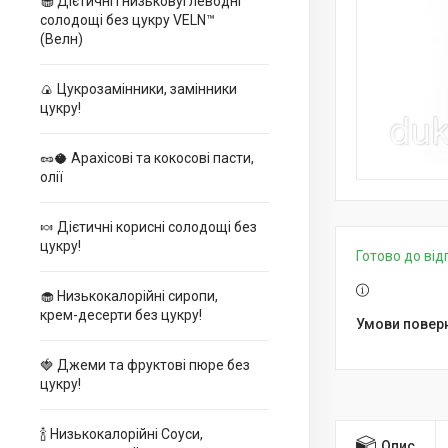
🧁 Дієтичні і низьковуглеводні
солодощі без цукру VELN™
(Велн)
🍙 Цукрозамінники, замінники
цукру!
🥜🥥 Арахісові та кокосові пасти,
олії
🍬 Дієтичні корисні солодощі без
цукру!
Готово до ві
🧁 Низькокалорійні сиропи,
крем-десерти без цукру!
🍓 Джеми та фруктові пюре без
цукру!
🍾 Низькокалорійні Соуси,
Опис