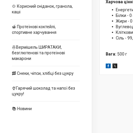
Харчова цінні
🍲 Корисний сніданок, гранола,
Енергети
каші
Білки - 0 
Жири - 0
Вуглевод
🍯 Протеїнові коктейлі,
Клітковин
спортивне харчування
Сіль - 99
🍜Вермішель ШИРАТАКИ,
безглютенові та протеїнові
Вага:
500 г
макарони
🥓 Снеки, чіпси, хлібці без цукру
🍨Гарячий шоколад та напої без
цукру!
📚 Новини