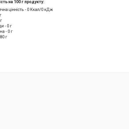
сть на 100 г продукту:
чна цінність - 0 Ккал/0 кДж
г
 г
и - 0 г
а - 0 г
,80 г