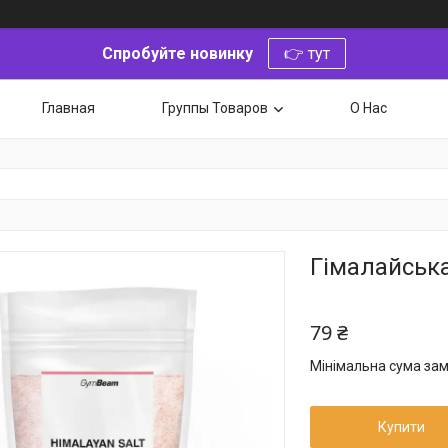
Спробуйте новинку
👉 тут
Главная
Группы Товаров
О Нас
Гімалайська
79 ₴
Мінімальна сума зам
Купити