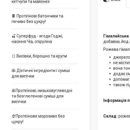
кетчупи та майонез
🍫 Протеїнові батончики та
печиво без цукру!
Гімалайська 
🍒 Суперфуд - ягоди Годжі,
добавки, йод 
насіння Чіа, спіруліна
Рожева гімала
🍞 Висівки, борошно та крупи
джерело
не місти
вона тон
🥞 Дієтичні інгредієнти і суміші
додає с
для випічки
допомага
також п
🥞Протеїнові, низьковуглеводні
та безглютенові суміші для
Інформація п
випічки
Склад:
роже
🍨Протеїнове морозиво без
цукру!