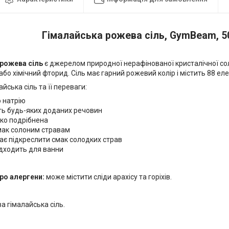
Гімалайська рожева сіль, GymBeam, 5
рожева сіль
є джерелом природної нерафінованої кристалічної солі
або хімічний фторид. Сіль має гарний рожевий колір і містить 88 еле
йська сіль та її переваги:
 натрію
ть будь-яких доданих речовин
ко подрібнена
мак солоним стравам
є підкреслити смак солодких страв
ідходить для ванни
ро алергени:
може містити сліди арахісу та горіхів.
ва
гімалайська
сіль.