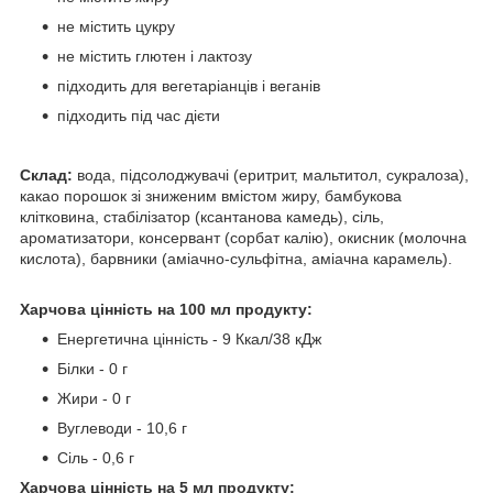
не містить цукру
не містить глютен і лактозу
підходить для вегетаріанців і веганів
підходить під час дієти
Склад:
вода, підсолоджувачі (еритрит, мальтитол, сукралоза),
какао порошок зі зниженим вмістом жиру, бамбукова
клітковина, стабілізатор (ксантанова камедь), сіль,
ароматизатори, консервант (сорбат калію), окисник (молочна
кислота), барвники (аміачно-сульфітна, аміачна карамель).
Харчова цінність на 100 мл продукту:
Енергетична цінність - 9 Ккал/38 кДж
Білки - 0 г
Жири - 0 г
Вуглеводи - 10,6 г
Сіль - 0,6 г
Харчова цінність на 5 мл продукту: