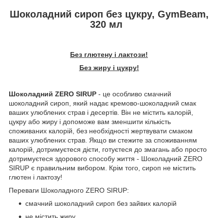
Шоколадний сироп без цукру, GymBeam,
320 мл
Без глютену і лактози!
Без жиру і цукру!
Шоколадний ZERO SIRUP
- це особливо смачний
шоколадний сироп, який надає кремово-шоколадний смак
ваших улюблених страв і десертів. Він не містить калорій,
цукру або жиру і допоможе вам зменшити кількість
споживаних калорій, без необхідності жертвувати смаком
ваших улюблених страв. Якщо ви стежите за споживанням
калорій, дотримуєтеся дієти, готуєтеся до змагань або просто
дотримуєтеся здорового способу життя - Шоколадний ZERO
SIRUP є правильним вибором. Крім того, сироп не містить
глютен і лактозу!
Переваги Шоколадного ZERO SIRUP:
смачний шоколадний сироп без зайвих калорій
не містить жиру