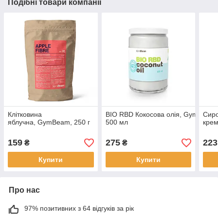
Подібні товари компанії
Клітковина
BIO RBD Кокосова олія, GymBeam,
Сиро
яблучна, GymBeam, 250 г
500 мл
крем
159
275
223
₴
₴
Купити
Купити
Про нас
97% позитивних з 64 відгуків за рік