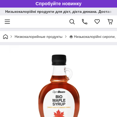
Спробуйте новинку
Низькокалорійні продукти для дієт, дієта дюкана. Доставка п
Низкокалорийные продукты
🧁 Низькокалорійні сиропи,