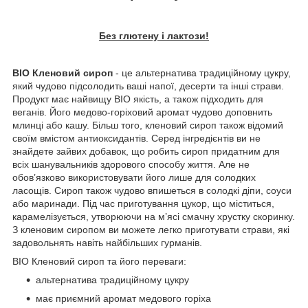
Без глютену і лактози!
BIO Кленовий сироп
- це альтернатива традиційному цукру,
який чудово підсолодить ваші напої, десерти та інші страви.
Продукт має найвищу BIO якість, а також підходить для
веганів. Його медово-горіховий аромат чудово доповнить
млинці або кашу. Більш того, кленовий сироп також відомий
своїм вмістом антиоксидантів. Серед інгредієнтів ви не
знайдете зайвих добавок, що робить сироп придатним для
всіх шанувальників здорового способу життя. Але не
обов’язково використовувати його лише для солодких
ласощів. Сироп також чудово впишеться в солодкі діпи, соуси
або маринади. Під час приготування цукор, що міститься,
карамелізується, утворюючи на м’ясі смачну хрустку скоринку.
З кленовим сиропом ви можете легко приготувати страви, які
задовольнять навіть найбільших гурманів.
BIO Кленовий сироп та його переваги:
альтернатива традиційному цукру
має приємний аромат медового горіха