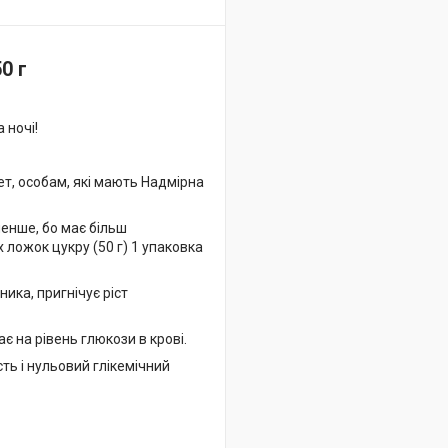
0 г
 ночі!
ет, особам, які мають Надмірна
менше, бо має більш
х ложок цукру (50 г) 1 упаковка
ика, пригнічує ріст
є на рівень глюкози в крові.
ть і нульовий глікемічний