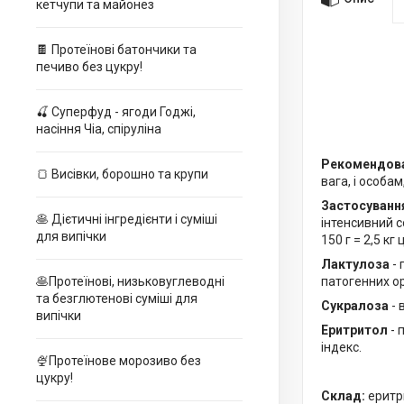
кетчупи та майонез
🍫 Протеїнові батончики та
печиво без цукру!
🍒 Суперфуд - ягоди Годжі,
насіння Чіа, спіруліна
Рекомендов
🍞 Висівки, борошно та крупи
вага, і особа
Застосуванн
🥞 Дієтичні інгредієнти і суміші
інтенсивний с
для випічки
150 г = 2,5 кг 
Лактулоза
- 
патогенних ор
🥞Протеїнові, низьковуглеводні
та безглютенові суміші для
Сукралоза
- 
випічки
Еритритол
- 
індекс.
🍨Протеїнове морозиво без
цукру!
Склад:
еритри