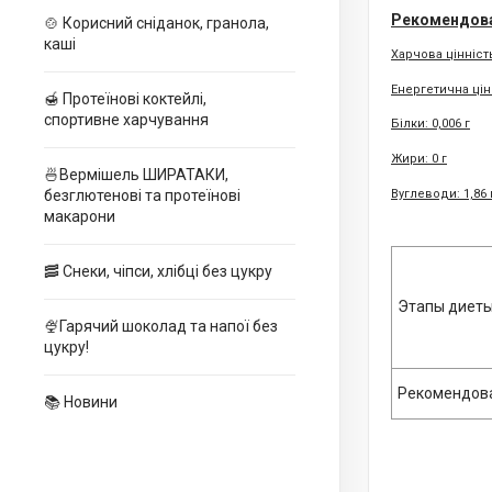
Рекомендован
🍲 Корисний сніданок, гранола,
каші
Харчова цінність
Енергетична цінн
🍯 Протеїнові коктейлі,
спортивне харчування
Білки: 0,006 г
Жири: 0 г
🍜Вермішель ШИРАТАКИ,
безглютенові та протеїнові
Вуглеводи: 1,86 
макарони
🥓 Снеки, чіпси, хлібці без цукру
Этапы диеты
🍨Гарячий шоколад та напої без
цукру!
Рекомендова
📚 Новини