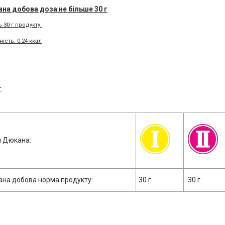
а добова доза не більше 30 г
 30 г продукту:
ість: 0.24 ккал
г
 Дюкана:
на добова норма продукту:
30 г
30 г