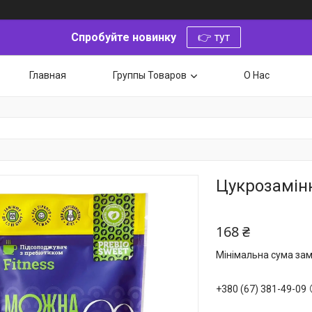
Спробуйте новинку
👉 тут
Главная
Группы Товаров
О Нас
Цукрозамінни
168 ₴
Мінімальна сума зам
+380 (67) 381-49-09