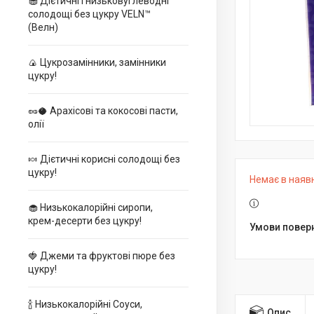
🧁 Дієтичні і низьковуглеводні
солодощі без цукру VELN™
(Велн)
🍙 Цукрозамінники, замінники
цукру!
🥜🥥 Арахісові та кокосові пасти,
олії
🍬 Дієтичні корисні солодощі без
цукру!
Немає в наяв
🧁 Низькокалорійні сиропи,
крем-десерти без цукру!
🍓 Джеми та фруктові пюре без
цукру!
🍾 Низькокалорійні Соуси,
Опис