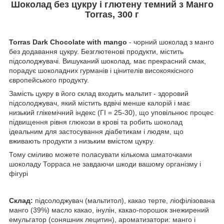
Шоколад без цукру і глютену темний з Манго
Torras, 300 г
Torras Dark Chocolate with mango
- чорний шоколад з манго
без додавання цукру. Безглютенові продукти, містить
підсолоджувачі. Вишуканий шоколад, має прекрасний смак,
порадує шоколадних гурманів і цінителів високоякісного
європейського продукту.
Замість цукру в його склад входить мальтит - здоровий
підсолоджувач, який містить вдвічі менше калорій і має
низький глікемічний індекс (ГІ = 25-30), що уповільнює процес
підвищення рівня глюкози в крові та робить шоколад
ідеальним для застосування діабетикам і людям, що
вживають продукти з низьким вмістом цукру.
Тому сміливо можете поласувати кількома шматочками
шоколаду Торраса не завдаючи шкоди вашому організму і
фігурі
Склад:
підсолоджувач (мальтитол), какао терте, ліофілізована
манго (39%) масло какао, інулін, какао-порошок знежирений
емульгатор (соняшник лецитин), ароматизатори: манго і