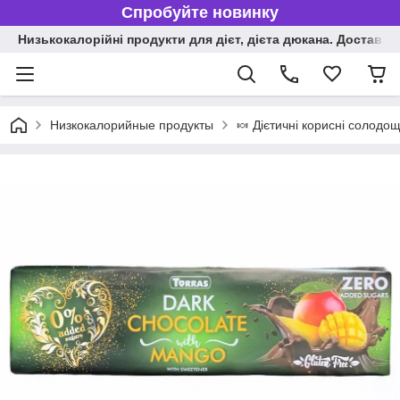
Спробуйте новинку
Низькокалорійні продукти для дієт, дієта дюкана. Доставка п
Низкокалорийные продукты
🍬 Дієтичні корисні солодощ