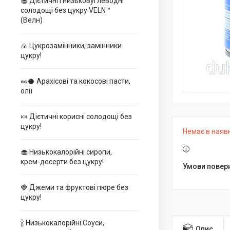
🧁 Дієтичні і низьковуглеводні
солодощі без цукру VELN™
(Велн)
🍙 Цукрозамінники, замінники
цукру!
🥜🥥 Арахісові та кокосові пасти,
олії
🍬 Дієтичні корисні солодощі без
цукру!
Немає в наяв
🧁 Низькокалорійні сиропи,
крем-десерти без цукру!
🍓 Джеми та фруктові пюре без
цукру!
🍾 Низькокалорійні Соуси,
Опис