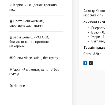
🍲 Корисний сніданок, гранола,
каші
Склад:
Кокос
морська сіль
🍯 Протеїнові коктейлі,
Харчова та е
спортивне харчування
Енергети
Білки - 0,
Жири - 1
🍜Вермішель ШИРАТАКИ,
Вуглевод
безглютенові та протеїнові
макарони
Термін прида
Вага - 320 г
🥓 Снеки, чіпси, хлібці без цукру
🍨Гарячий шоколад та напої без
цукру!
📚 Новини