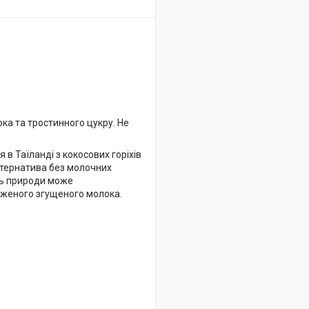
ока та тростинного цукру. Не
в Таїланді з кокосових горіхів
ьтернатива без молочних
ть природи може
дженого згущеного молока.