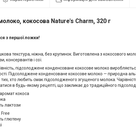
олоко, кокосова Nature's Charm, 320 г
ся з першої ложки!
кова текстура, ніжна, без крупинок. Виготовлена з кокосового мол
и, консервантів і сої.
вність, підсолоджене конденсоване кокосове молоко виробляється 
ості. Підсолоджене конденсоване кокосове молоко — природна ал
я тих, хто любить смак підсолодженого згущеного молока. Чарівніс
атися в будь-якому рецепті, що закликає до традиційного підсоло
 аромат кокоса
ока
ть лактози
 Free
ть глютену
і