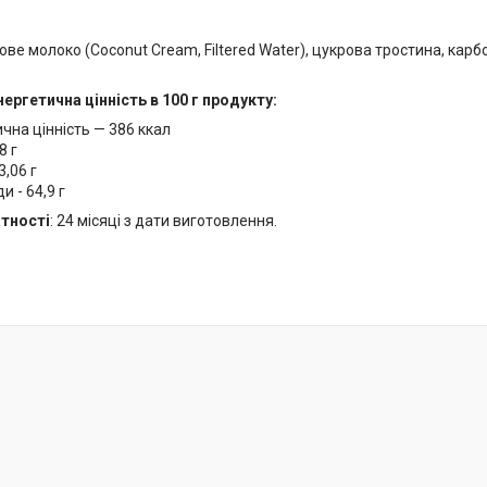
ове молоко (Coconut Cream, Filtered Water), цукрова тростина, карбо
нергетична цінність в 100 г продукту:
чна цінність — 386 ккал
8 г
3,06 г
и - 64,9 г
тності
: 24 місяці з дати виготовлення.