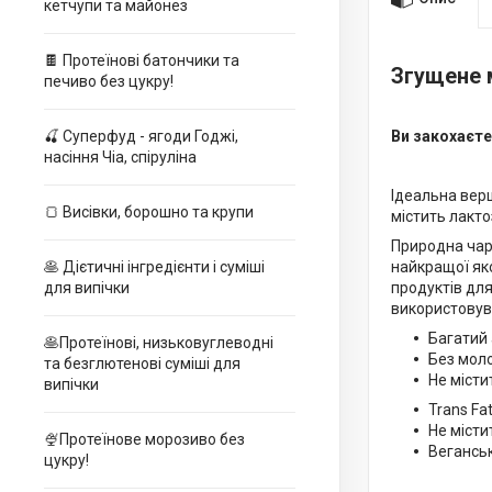
кетчупи та майонез
🍫 Протеїнові батончики та
Згущене м
печиво без цукру!
Ви закохаєте
🍒 Суперфуд - ягоди Годжі,
насіння Чіа, спіруліна
Ідеальна верш
🍞 Висівки, борошно та крупи
містить лактоз
Природна чарі
найкращої як
🥞 Дієтичні інгредієнти і суміші
продуктів дл
для випічки
використовув
Багатий
🥞Протеїнові, низьковуглеводні
Без мол
та безглютенові суміші для
Не місти
випічки
Trans Fat
Не місти
🍨Протеїнове морозиво без
Веганськ
цукру!