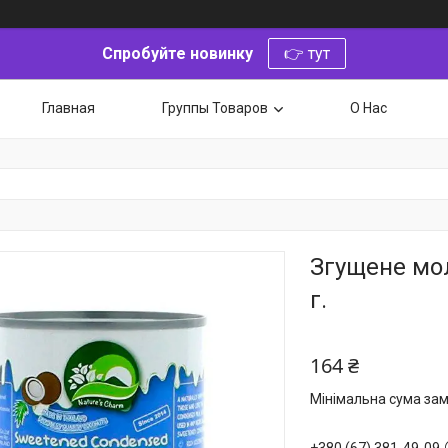
Спробуйте новинку
👉 тут
Главная
Группы Товаров
О Нас
Згущене мол
г.
164 ₴
Мінімальна сума зам