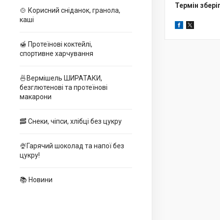
Термін збері
🍲 Корисний сніданок, гранола,
каші
🍯 Протеїнові коктейлі,
спортивне харчування
🍜Вермішель ШИРАТАКИ,
безглютенові та протеїнові
макарони
🥓 Снеки, чіпси, хлібці без цукру
🍨Гарячий шоколад та напої без
цукру!
📚 Новини