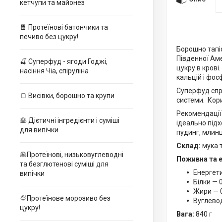
кетчупи та майонез
🍫 Протеїнові батончики та
печиво без цукру!
Борошно тапі
Південної Аме
🍒 Суперфуд - ягоди Годжі,
цукру в крові
насіння Чіа, спіруліна
кальцій і фос
Суперфуд спри
🍞 Висівки, борошно та крупи
системи. Кори
Рекомендації
🥞 Дієтичні інгредієнти і суміші
ідеально підх
для випічки
пудинг, млинц
Склад:
мука 
🥞Протеїнові, низьковуглеводні
Поживна та е
та безглютенові суміші для
Енергети
випічки
Білки — 0
Жири — 0
🍨Протеїнове морозиво без
Вуглевод
цукру!
Вага:
840 г