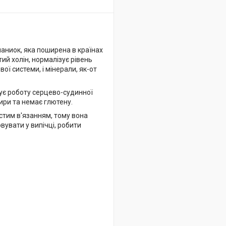
аниок, яка поширена в країнах
ий холін, нормалізує рівень
вої системи, і мінерали, як-от
щує роботу серцево-судинної
жири та немає глютену.
стим в'язанням, тому вона
вувати у випічці, робити