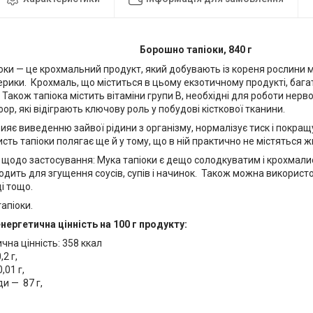
Борошно тапіоки, 840 г
оки — це крохмальний продукт, який добувають із кореня рослини м
рики. Крохмаль, що міститься в цьому екзотичному продукті, багат
. Також тапіока містить вітаміни групи B, необхідні для роботи нерво
фор, які відіграють ключову роль у побудові кісткової тканини.
яє виведенню зайвої рідини з організму, нормалізує тиск і покра
сть тапіоки полягає ще й у тому, що в ній практично не містяться 
 щодо застосування: Мука тапіоки є дещо солодкуватим і крохмали
одить для згущення соусів, супів і начинок. Також можна використо
і тощо.
тапіоки.
нергетична цінність на 100 г продукту:
чна цінність: 358 ккал
,2 г,
,01 г,
и — 87 г,