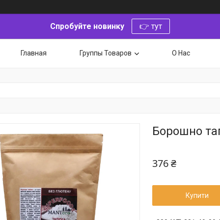
Спробуйте новинку
👉 тут
Главная
Группы Товаров
О Нас
Борошно тап
376 ₴
Купити