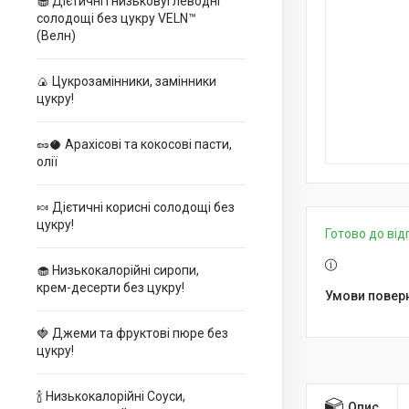
🧁 Дієтичні і низьковуглеводні
солодощі без цукру VELN™
(Велн)
🍙 Цукрозамінники, замінники
цукру!
🥜🥥 Арахісові та кокосові пасти,
олії
🍬 Дієтичні корисні солодощі без
цукру!
Готово до ві
🧁 Низькокалорійні сиропи,
крем-десерти без цукру!
🍓 Джеми та фруктові пюре без
цукру!
🍾 Низькокалорійні Соуси,
Опис