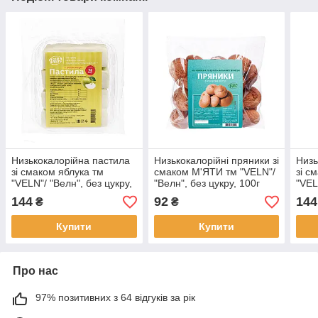
Низькокалорійна пастила
Низькокалорійні пряники зі
Низь
зі смаком яблука тм
смаком М'ЯТИ тм "VELN"/
зі 
"VELN"/ "Велн", без цукру,
"Велн", без цукру, 100г
"VEL
110г
110г
144
92
144
₴
₴
Купити
Купити
Про нас
97% позитивних з 64 відгуків за рік