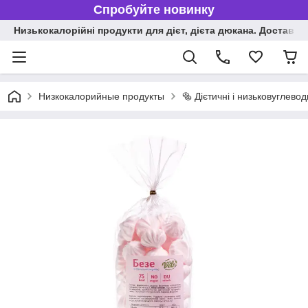
Спробуйте новинку
Низькокалорійні продукти для дієт, дієта дюкана. Доставка п
Низкокалорийные продукты
🥯 Дієтичні і низьковуглев