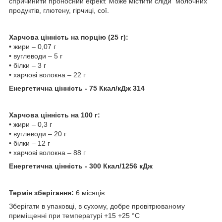
спричинити проносний ефект. Може містити сліди молочних
продуктів, глютену, гірчиці, сої.
Харчова цінність на порцію (25 г):
• жири – 0,07 г
• вуглеводи – 5 г
• білки – 3 г
• харчові волокна – 22 г
Енергетична цінність - 75 Ккал/кДж 314
Харчова цінність на 100 г:
• жири – 0,3 г
• вуглеводи – 20 г
• білки – 12 г
• харчові волокна – 88 г
Енергетична цінність - 300 Ккал/1256 кДж
Термін зберігання:
6 місяців
Зберігати в упаковці, в сухому, добре провітрюваному
приміщенні при температурі +15 +25 °С