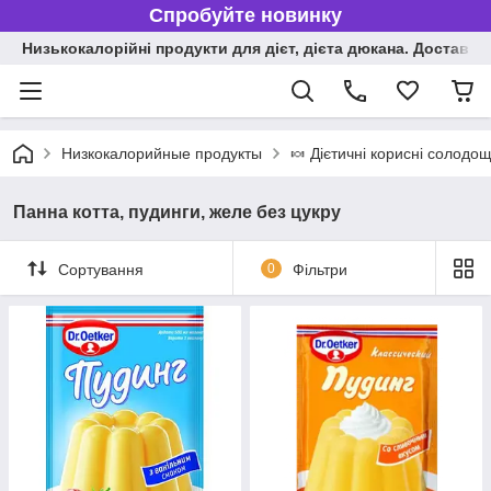
Спробуйте новинку
Низькокалорійні продукти для дієт, дієта дюкана. Доставка п
Низкокалорийные продукты
🍬 Дієтичні корисні солодощ
Панна котта, пудинги, желе без цукру
Сортування
0
Фільтри